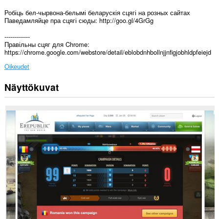
Робіць бел-чырвона-белымі беларускія сцягі на розных сайтах
Паведамляйце пра сцягі сюды: http://goo.gl/4GrGg
-------------
Правільны сцяг для Chrome:
https://chrome.google.com/webstore/detail/eblobdnhbollnjjnfigjobhldpfeiejd
Oikeudet
Näyttökuvat
Laajennuksella
on
pääsy
tietoihisi
kaikissa
verkkosivustoissa.