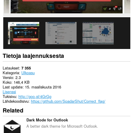
Tietoja laajennuksesta
Lataukset
7 355
Kategoria
Ulkoasu
Versio
2.3
Koko
146,4 KB
Last update
15. maaliskuuta 2016
Lisenssi
Tukisivu
http://goo.gl/4GrGg
Lähdekoodisivu
https://github.com/SpadarShut/Correct_flag/
Related
Dark Mode for Outlook
A better dark theme for Microsoft Outlook.