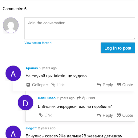
y
n
o
h
s
Comments: 6
i
t
ä
t
e
:
a
e
y
n
h
s
t
ä
View forum thread
e
Log in to post
:
e
n
s
Apanas
2 years ago
A
ä
Не слухай цих ідіотів, це чудово.
:
Collapse
Link
Reply
Quote
Apanas
DaniRusso
2 years ago
D
Бчб-шник очередной, вас не перебили?
Link
Reply
Quote
alegoff
2 years ago
A
Епнулись совсем?Че дальше?В жевачки детишкам