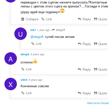
переводки с этим сцягом начнете выпускать?Контактные
линзы с цветом этого сцяга на зрачках?....Госпади я этим
уруру идей еще подкинул
Collapse
Link
Reply
Quote
alegoff
UA1
1 year ago
U
@alegoff
: гуляй лесом зетник
Link
Reply
Quote
alergia
3 years ago
A
отлично
Link
Reply
Quote
xiiivii
4 years ago
X
Конченные совсем
Link
Reply
Quote
View forum thread