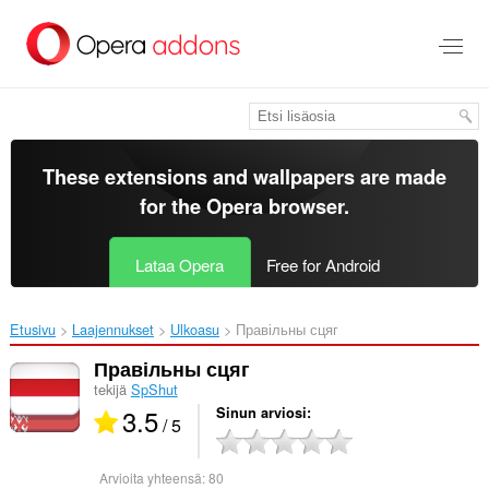
Siirry
pääsisältöön
These extensions and wallpapers are made
for the
Opera browser
.
Lataa Opera
Free for Android
Etusivu
Laajennukset
Ulkoasu
Правільны сцяг‎
Правільны сцяг
tekijä
SpShut
3.5
Sinun arviosi
/ 5
Arvioita yhteensä:
80