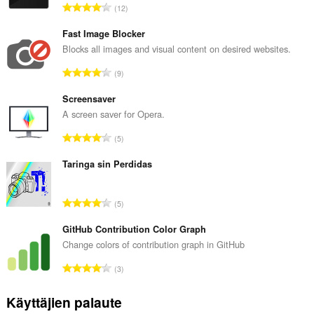
A
12
r
v
Fast Image Blocker
i
Blocks all images and visual content on desired websites.
o
A
9
i
r
t
v
Screensaver
a
i
A screen saver for Opera.
y
o
h
A
5
i
t
r
t
e
v
Taringa sin Perdidas
a
e
i
y
n
o
h
A
s
5
i
t
r
ä
t
e
v
GitHub Contribution Color Graph
:
a
e
i
Change colors of contribution graph in GitHub
y
n
o
h
A
s
3
i
t
r
ä
t
e
v
:
Käyttäjien palaute
a
e
i