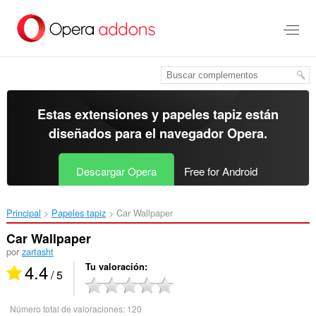
Ir
al
contenido
principal
Estas extensiones y papeles tapiz están
diseñados para el
navegador Opera
.
Descargar Opera
Free for Android
Principal
Papeles tapiz
Car Wallpaper‎
Car Wallpaper
por
zartasht
4.4
Tu valoración
/ 5
Número total de valoraciones:
120