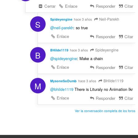
Cerrar
Enlace
Responder
Citar
Neil-Parekh
Spideyengine
hace 3 años
S
@neil-parekh
: so true
Enlace
Responder
Citar
Spideyengine
BHilde1119
hace 3 años
B
@spideyengine
: Make a chain
Enlace
Responder
Citar
BHilde1119
MysoneSoDumb
hace 3 años
M
@bhilde1119
There is Lituraly no Animation Ikr
Enlace
Responder
Citar
Ver la conversación completa de los foros