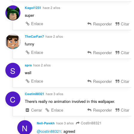
Kagol1231
hace 2 años
super
Enlace
Responder
Citar
TheCarFan7
hace 2 años
funny
Enlace
Responder
Citar
spra
hace 2 años
S
wall
Enlace
Responder
Citar
Costin88321
hace 3 años
C
There's really no animation involved in this wallpaper.
Cerrar
Enlace
Responder
Citar
Costin88321
Neil-Parekh
hace 3 años
N
@costin88321
: agreed