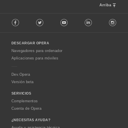
Arriba
F
Facebook
Twitter
Youtube
LinkedIn
Instag
o
l
l
o
DESCARGAR OPERA
w
O
Navegadores para ordenador
p
Aplicaciones para móviles
e
r
a
Dev.Opera
Versión beta
SERVICIOS
Complementos
Cuenta de Opera
¿NECESITAS AYUDA?
Ayuda y asistencia técnica