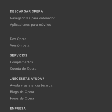
v
a
a
a
a
l
e
e
e
e
a
c
c
c
c
o
s
s
s
s
l
i
i
i
i
DESCARGAR OPERA
w
:
:
:
:
o
o
o
o
o
O
Navegadores para ordenador
r
n
n
n
n
p
a
Aplicaciones para móviles
e
e
e
e
e
c
s
s
s
s
r
i
:
:
:
:
a
Dev.Opera
o
n
Versión beta
e
s
SERVICIOS
:
Complementos
Cuenta de Opera
¿NECESITAS AYUDA?
Ayuda y asistencia técnica
Blogs de Opera
Foros de Opera
EMPRESA