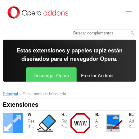
Ir
al
contenido
principal
Estas extensiones y papeles tapiz están
diseñados para el
navegador Opera
.
Descargar Opera
Free for Android
Principal
Resultados de búsqueda
Extensiones
Window Layout Resizer
HTML format cleaner
Block Site
Edit with Paint.Net
Res
Rig
A
Ad
iz...
h...
c...
d...