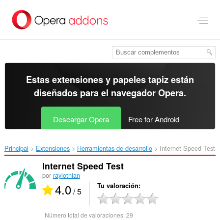
Ir
al
contenido
principal
Estas extensiones y papeles tapiz están
diseñados para el
navegador Opera
.
Descargar Opera
Free for Android
Principal
Extensiones
Herramientas de desarrollo
Internet Speed Test‎
Internet Speed Test
por
raylothian
4.0
Tu valoración
/ 5
Número total de valoraciones:
29