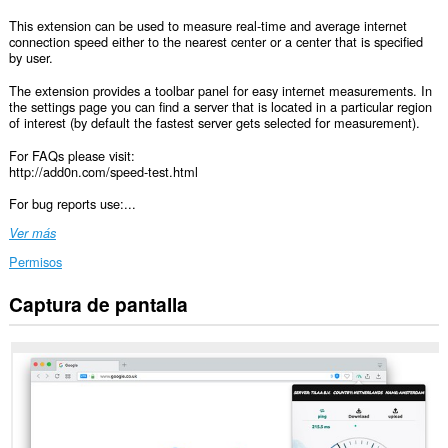
This extension can be used to measure real-time and average internet
connection speed either to the nearest center or a center that is specified
by user.
The extension provides a toolbar panel for easy internet measurements. In
the settings page you can find a server that is located in a particular region
of interest (by default the fastest server gets selected for measurement).
For FAQs please visit:
http://add0n.com/speed-test.html
For bug reports use:...
Ver más
Permisos
Captura de pantalla
Esta
extensión
puede
acceder
a
tus
datos
en
todos