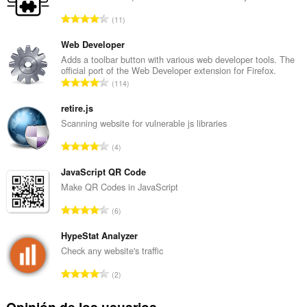
N
11
ú
m
Web Developer
e
Adds a toolbar button with various web developer tools. The
official port of the Web Developer extension for Firefox.
r
N
114
o
ú
t
m
retire.js
o
e
Scanning website for vulnerable js libraries
t
r
a
N
4
o
l
ú
t
d
m
JavaScript QR Code
o
e
e
Make QR Codes in JavaScript
t
v
r
a
N
a
6
o
l
ú
l
t
d
m
HypeStat Analyzer
o
o
e
e
r
Check any website's traffic
t
v
r
a
a
N
a
2
o
c
l
ú
l
t
i
d
m
o
Opinión de los usuarios
o
o