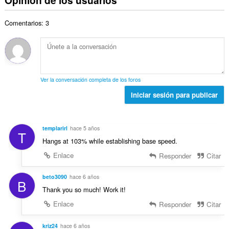
e
e
r
t
n
v
r
a
a
e
a
Comentarios: 3
o
c
l
s
l
t
i
d
:
o
o
o
e
r
t
n
v
a
a
e
a
c
l
s
l
Ver la conversación completa de los foros
i
d
:
o
o
Iniciar sesión para publicar
e
r
n
v
a
e
a
c
s
l
templarirl
hace 5 años
i
T
:
o
Hangs at 103% while establishing base speed.
o
r
n
Enlace
Responder
Citar
a
e
c
s
beto3090
hace 6 años
i
B
:
o
Thank you so much! Work it!
n
Enlace
Responder
Citar
e
s
kriz24
hace 6 años