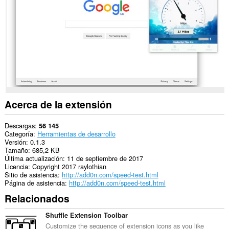
los
sitios
web.
Esta
extensión
puede
acceder
a
tus
pestañas
y
actividades
Acerca de la extensión
de
navegación.
Descargas
56 145
Categoría
Herramientas de desarrollo
Versión
0.1.3
Tamaño
685,2 KB
Última actualización
11 de septiembre de 2017
Licencia
Copyright 2017 raylothian
Sitio de asistencia
http://add0n.com/speed-test.html
Página de asistencia
http://add0n.com/speed-test.html
Relacionados
Shuffle Extension Toolbar
Customize the sequence of extension icons as you like