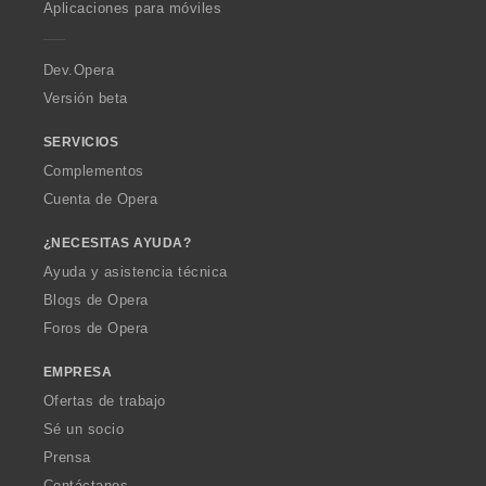
a
Aplicaciones para móviles
e
e
e
e
e
c
s
s
s
s
r
i
:
:
:
:
a
Dev.Opera
o
n
Versión beta
e
s
SERVICIOS
:
Complementos
Cuenta de Opera
¿NECESITAS AYUDA?
Ayuda y asistencia técnica
Blogs de Opera
Foros de Opera
EMPRESA
Ofertas de trabajo
Sé un socio
Prensa
Contáctanos