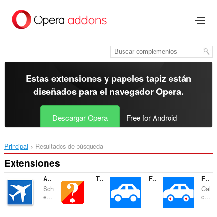
Ir
al
contenido
principal
Estas extensiones y papeles tapiz están
diseñados para el
navegador Opera
.
Descargar Opera
Free for Android
Principal
Resultados de búsqueda
Extensiones
Аэропорты мира ✈
Тест - флаги стран мира
Fuel Calculator - калькулятор расход топлива
Fuel Calculator - fuel consumption
Sch
Cal
e...
c...