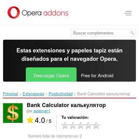
Ir
al
contenido
principal
Estas extensiones y papeles tapiz están
diseñados para el
navegador Opera
.
Descargar Opera
Free for Android
Principal
Extensiones
Productividad
Bank Calculator калькулятор‎
Bank Calculator калькулятор
por
aviaman1
4.0
Tu valoración
/ 5
Número total de valoraciones:
2