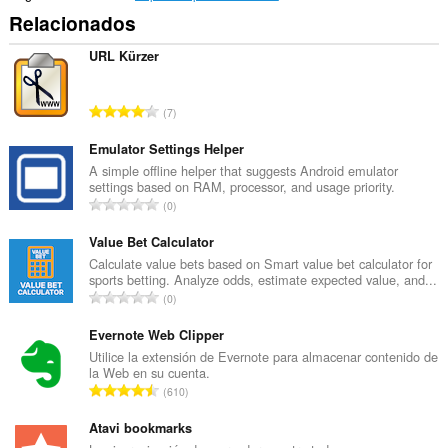
Relacionados
URL Kürzer
N
7
ú
m
Emulator Settings Helper
e
A simple offline helper that suggests Android emulator
settings based on RAM, processor, and usage priority.
r
N
0
o
ú
t
m
Value Bet Calculator
o
e
Calculate value bets based on Smart value bet calculator for
t
sports betting. Analyze odds, estimate expected value, and...
r
a
N
0
o
l
ú
t
d
m
Evernote Web Clipper
o
e
e
Utilice la extensión de Evernote para almacenar contenido de
t
v
la Web en su cuenta.
r
a
N
a
610
o
l
ú
l
t
d
m
Atavi bookmarks
o
o
e