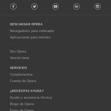
F
o
Facebook
Twitter
Youtube
LinkedIn
Instag
o
n
l
e
l
s
o
:
DESCARGAR OPERA
w
O
Navegadores para ordenador
p
Aplicaciones para móviles
e
r
a
Dev.Opera
Versión beta
SERVICIOS
Complementos
Cuenta de Opera
¿NECESITAS AYUDA?
Ayuda y asistencia técnica
Blogs de Opera
Foros de Opera