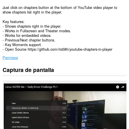
Just click on chapters button at the bottom of YouTube video player to
show chapters list right in the player.
Key features:
- Shows chapters right in the player.
- Works in Fullscreen and Theater modes.
- Works for embedded videos.
- Previous/Next chapter buttons.
- Key Moments support.
- Open Source https://github.com/ris58h/youtube-chapters-in-player
Permisos
Captura de pantalla
Esta
extensión
puede
acceder
a
tus
datos
en
algunos
sitios
web.