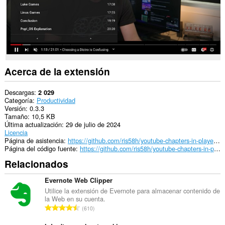
Acerca de la extensión
Descargas
2 029
Categoría
Productividad
Versión
0.3.3
Tamaño
10,5 KB
Última actualización
29 de julio de 2024
Licencia
Página de asistencia
https://github.com/ris58h/youtube-chapters-in-player/issues
Página del código fuente
https://github.com/ris58h/youtube-chapters-in-player
Relacionados
Evernote Web Clipper
Utilice la extensión de Evernote para almacenar contenido de
la Web en su cuenta.
N
610
ú