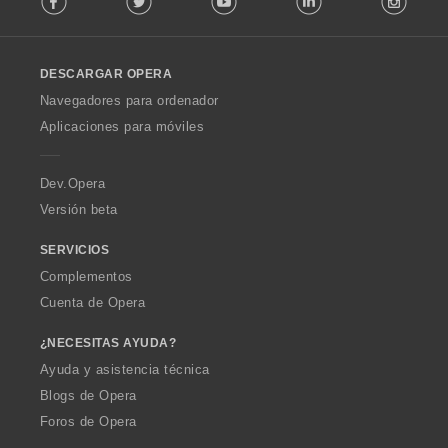
l
l
o
DESCARGAR OPERA
w
O
Navegadores para ordenador
p
Aplicaciones para móviles
e
r
a
Dev.Opera
Versión beta
SERVICIOS
Complementos
Cuenta de Opera
¿NECESITAS AYUDA?
Ayuda y asistencia técnica
Blogs de Opera
Foros de Opera