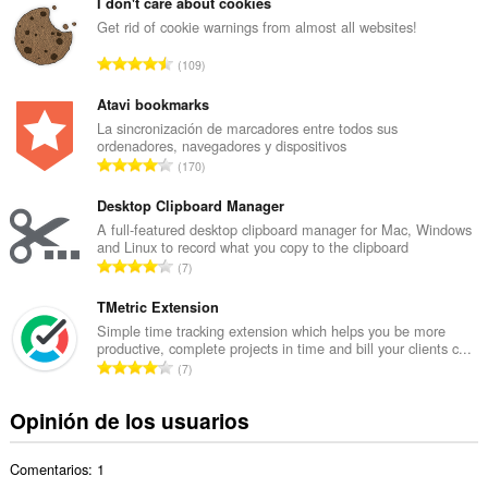
m
I don't care about cookies
e
Get rid of cookie warnings from almost all websites!
r
N
109
o
ú
t
m
Atavi bookmarks
o
e
La sincronización de marcadores entre todos sus
t
ordenadores, navegadores y dispositivos
r
a
N
170
o
l
ú
t
d
m
Desktop Clipboard Manager
o
e
e
A full-featured desktop clipboard manager for Mac, Windows
t
v
and Linux to record what you copy to the clipboard
r
a
N
a
7
o
l
ú
l
t
d
m
TMetric Extension
o
o
e
e
r
Simple time tracking extension which helps you be more
t
v
productive, complete projects in time and bill your clients c...
r
a
a
N
a
7
o
c
l
ú
l
t
i
d
m
o
Opinión de los usuarios
o
o
e
e
r
t
n
v
r
a
a
e
a
Comentarios: 1
o
c
l
s