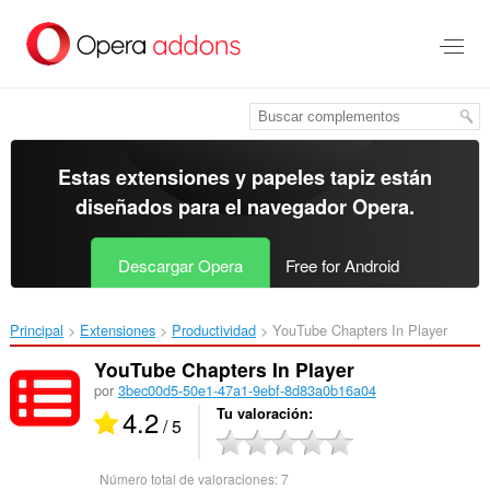
Ir
al
contenido
principal
Estas extensiones y papeles tapiz están
diseñados para el
navegador Opera
.
Descargar Opera
Free for Android
Principal
Extensiones
Productividad
YouTube Chapters In Player‎
YouTube Chapters In Player
por
3bec00d5-50e1-47a1-9ebf-8d83a0b16a04
4.2
Tu valoración
/ 5
Número total de valoraciones:
7