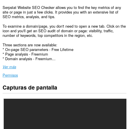
Serpstat Website SEO Checker allows you to find the key metrics of any
site or page in just a few clicks. It provides you with an extensive list of
SEO metrics, analysis, and tips.
To examine a domain/page, you don't need to open a new tab. Click on the
icon and you'll get an SEO audit of domain or page: visibility, traffic,
number of keywords, top competitors in the region, etc.
Three sections are now available:
* On-page SEO parameters - Free Lifetime
* Page analysis - Freemium
* Domain analysis - Freemium...
Ver más
Permisos
Capturas de pantalla
Esta
extensión
puede
acceder
a
tus
datos
en
todos