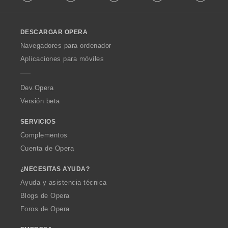
l
l
o
DESCARGAR OPERA
w
O
Navegadores para ordenador
p
Aplicaciones para móviles
e
r
a
Dev.Opera
Versión beta
SERVICIOS
Complementos
Cuenta de Opera
¿NECESITAS AYUDA?
Ayuda y asistencia técnica
Blogs de Opera
Foros de Opera