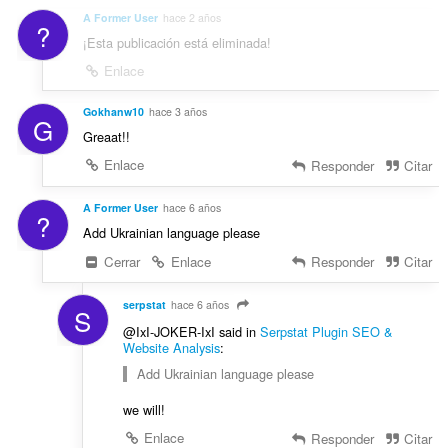
c
s
l
A Former User
hace 2 años
i
?
:
o
¡Esta publicación está eliminada!
o
r
n
Enlace
a
e
c
s
Gokhanw10
hace 3 años
i
G
:
o
Greaat!!
n
Enlace
Responder
Citar
e
s
A Former User
hace 6 años
:
?
Add Ukrainian language please
Cerrar
Enlace
Responder
Citar
serpstat
hace 6 años
S
@IxI-JOKER-IxI said in
Serpstat Plugin SEO &
Website Analysis
:
Add Ukrainian language please
we will!
Enlace
Responder
Citar