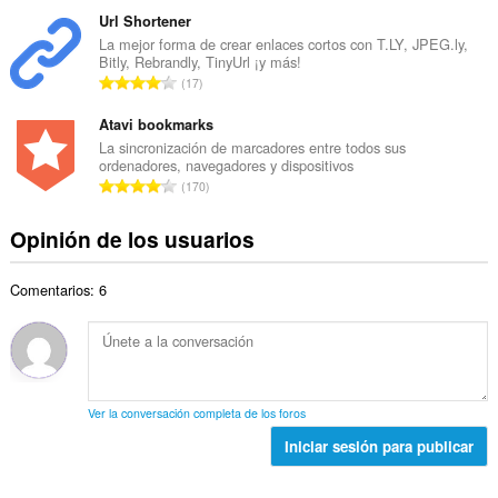
ú
t
d
m
Url Shortener
o
e
e
La mejor forma de crear enlaces cortos con T.LY, JPEG.ly,
t
v
Bitly, Rebrandly, TinyUrl ¡y más!
r
a
N
a
17
o
l
ú
l
t
d
m
Atavi bookmarks
o
o
e
e
r
La sincronización de marcadores entre todos sus
t
v
ordenadores, navegadores y dispositivos
r
a
a
N
a
170
o
c
l
ú
l
t
i
d
m
o
Opinión de los usuarios
o
o
e
e
r
t
n
v
r
a
a
e
a
Comentarios: 6
o
c
l
s
l
t
i
d
:
o
o
o
e
r
t
n
v
a
a
e
a
c
l
s
l
Ver la conversación completa de los foros
i
d
:
o
o
Iniciar sesión para publicar
e
r
n
v
a
e
a