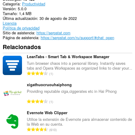
Categoría
Productividad
Versión
5.0.0
Tamaño
1,4 MB
Última actualización
30 de agosto de 2022
Licencia
Política de privacidad
Sitio de asistencia
https://serpstat.com
Página de asistencia
https://serpstat.com/ru/support/#chat_open
Relacionados
LeanTabs - Smart Tab & Workspace Manager
Turn browser chaos into a personal library. Instantly saves
tabs and Opera Workspaces as organized links to clear your...
N
1
ú
m
xigathuocruouhaiphong
e
Providing reputable ciga,ciggerates etc in Hai Phong
r
N
1
o
ú
t
m
Evernote Web Clipper
o
e
Utilice la extensión de Evernote para almacenar contenido de
t
la Web en su cuenta.
r
a
N
610
o
l