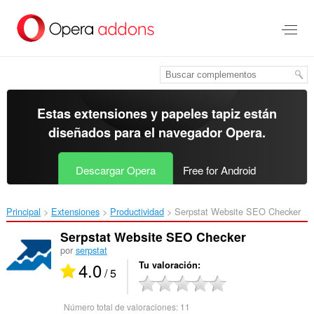
Ir
al
contenido
principal
Estas extensiones y papeles tapiz están
diseñados para el
navegador Opera
.
Descargar Opera
Free for Android
Principal
Extensiones
Productividad
Serpstat Website SEO Checker‎
Serpstat Website SEO Checker
por
serpstat
4.0
Tu valoración
/ 5
Número total de valoraciones:
11