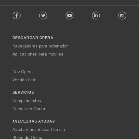
i
:
F
o
Facebook
Twitter
Youtube
LinkedIn
Instag
o
n
l
e
l
s
o
:
DESCARGAR OPERA
w
O
Navegadores para ordenador
p
Aplicaciones para móviles
e
r
a
Dev.Opera
Versión beta
SERVICIOS
Complementos
Cuenta de Opera
¿NECESITAS AYUDA?
Ayuda y asistencia técnica
Blogs de Opera