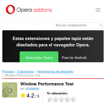
Ir
al
contenido
principal
Estas extensiones y papeles tapiz están
diseñados para el
navegador Opera
.
Descargar Opera
Free for Android
Principal
Extensiones
Herramientas de desarrollo
Window Performance Test‎
Window Performance Test
por
ulmdesign
4.2
Tu valoración
/ 5