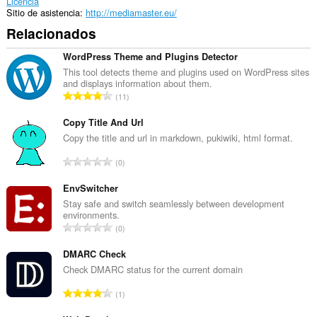
Licencia
Sitio de asistencia
http://mediamaster.eu/
Relacionados
WordPress Theme and Plugins Detector
This tool detects theme and plugins used on WordPress sites
and displays information about them.
N
11
ú
m
Copy Title And Url
e
Copy the title and url in markdown, pukiwiki, html format.
r
N
0
o
ú
t
m
EnvSwitcher
o
e
Stay safe and switch seamlessly between development
t
environments.
r
a
N
0
o
l
ú
t
d
m
DMARC Check
o
e
e
Check DMARC status for the current domain
t
v
r
a
N
a
1
o
l
ú
l
t
d