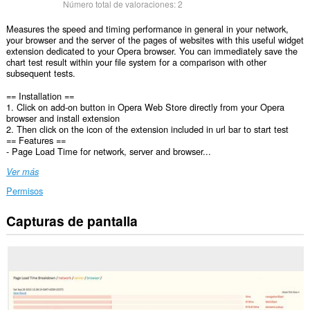
Número total de valoraciones:
2
Measures the speed and timing performance in general in your network,
your browser and the server of the pages of websites with this useful widget
extension dedicated to your Opera browser. You can immediately save the
chart test result within your file system for a comparison with other
subsequent tests.
== Installation ==
1. Click on add-on button in Opera Web Store directly from your Opera
browser and install extension
2. Then click on the icon of the extension included in url bar to start test
== Features ==
- Page Load Time for network, server and browser...
Ver más
Permisos
Capturas de pantalla
Esta
extensión
puede
acceder
a
tus
datos
en
todos