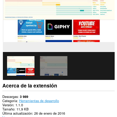
los
sitios
web.
Acerca de la extensión
Descargas
3 989
Categoría
Herramientas de desarrollo
Versión
1.1.0
Tamaño
11,9 KB
Última actualización
26 de enero de 2016