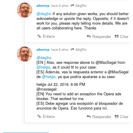
dayjho
albertop
hace 6 años
@dayjho
If any solution given works, you should better
acknowledge or upvote the reply. Opposite, if it doesn't
work for you, please reply telling more details. We are
all users collaborating here. Thanks
Enlace
Responder
Citar
dayjho
albertop
hace 6 años
@dayjho
[EN ] Also, see response above to @MaxSegal from
@hekjje
, as it could fit to your case:
[ES] Además, vea la respuesta anterior a @MaxSegal
de
@hekjje
, ya que podría ajustarse a su caso:
hekjje Jul 22, 2019, 6:06 PM
@maxsegal:
[EN] You need to add an exception the Opera ads
blocker. That worked for me.
[ES] Debe agregar una excepción al bloqueador de
anuncios de Opera. Eso funcionó para mí.
Enlace
Responder
Citar