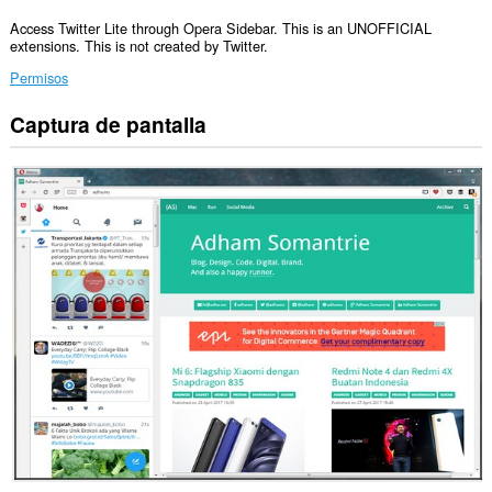
Access Twitter Lite through Opera Sidebar. This is an UNOFFICIAL
extensions. This is not created by Twitter.
Permisos
Captura de pantalla
Esta
extensión
puede
acceder
a
tus
datos
en
todos
los
sitios
web.
Esta
extensión
añadirá
un
panel
a
la
barra