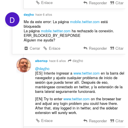
Enlace
Responder
Citar
dayjho
hace 6 años
D
Me da este error: La página
mobile.twitter.com
está
bloqueada
La página
mobile.twitter.com
ha rechazado la conexión.
ERR_BLOCKED_BY_RESPONSE
Alguien me ayuda?
Cerrar
Enlace
Responder
Citar
dayjho
albertop
hace 6 años
@dayjho
[ES] Intente ingresar a
www.twitter.com
en la barra del
navegador y ajuste cualquier problema de inicio de
sesión que pueda tener allí. Después de eso,
manténgase conectado en twitter, y la extensión de la
barra lateral seguramente funcionará.
[EN] Try to enter
www.twitter.com
on the browser bar
and adjust any login problem you could have there.
After that, stay logged in in twitter, and the sidebar
extension will surely work.
Enlace
Responder
Citar