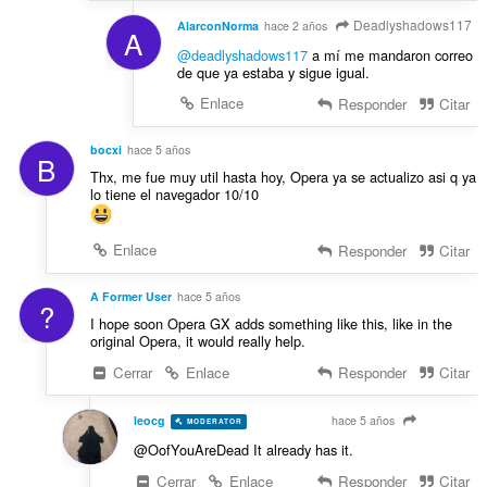
Deadlyshadows117
AlarconNorma
hace 2 años
A
@deadlyshadows117
a mí me mandaron correo
de que ya estaba y sigue igual.
Enlace
Responder
Citar
bocxi
hace 5 años
B
Thx, me fue muy util hasta hoy, Opera ya se actualizo asi q ya
lo tiene el navegador 10/10
Enlace
Responder
Citar
A Former User
hace 5 años
?
I hope soon Opera GX adds something like this, like in the
original Opera, it would really help.
Cerrar
Enlace
Responder
Citar
leocg
hace 5 años
MODERATOR
VOLUNTEER
@OofYouAreDead It already has it.
Cerrar
Enlace
Responder
Citar