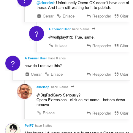
@claneksi
: Unfortunetly Opera GX doesn't have one of
those. And I am still waiting for it to publish.
Cerrar
Enlace
Responder
Citar
A Former User
hace 5 años
?
@wolfplay013: True, same.
Enlace
Responder
Citar
A Former User
hace 6 años
?
how do i remove this?
Cerrar
Enlace
Responder
Citar
albertop
hace 6 años
@BigRedGevo Seriously?
Opera Extensions - click on ext name - bottom down -
remove
Enlace
Responder
Citar
PolF7
hace 6 años
Muy bueno!! Aunque espero que lo integren a Opera como en