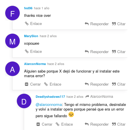
e
a
c
s
l
fed96
hace 1 año
i
F
:
o
thanks nice over
o
r
n
Enlace
Responder
Citar
a
e
c
s
MarySlon
hace 2 años
i
M
:
o
хорошее
n
Enlace
Responder
Citar
e
s
AlarconNorma
hace 2 años
:
A
Alguien sabe porque X dejó de funcionar y al instalar este
marca error?
Cerrar
Enlace
Responder
Citar
AlarconNorma
Deadlyshadows117
hace 2 años
D
@alarconnorma
: Tengo el mismo problema, desinstale
y volví a instalar opera porque pensé que era un error
pero sigue fallando
Cerrar
Enlace
Responder
Citar