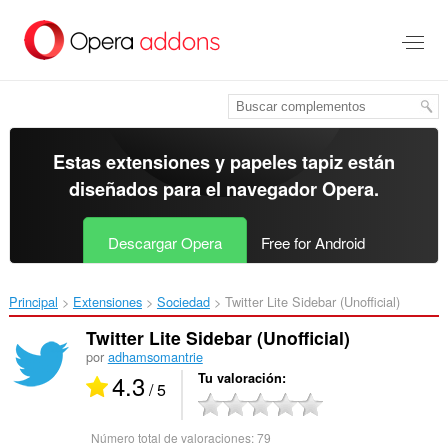
Ir
al
contenido
principal
Estas extensiones y papeles tapiz están
diseñados para el
navegador Opera
.
Descargar Opera
Free for Android
Principal
Extensiones
Sociedad
Twitter Lite Sidebar (Unofficial)‎
Twitter Lite Sidebar (Unofficial)
por
adhamsomantrie
4.3
Tu valoración
/ 5
Número total de valoraciones:
79