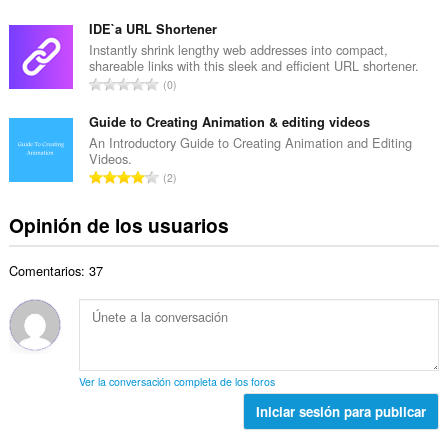
l
ú
t
d
m
IDE`a URL Shortener
o
e
e
Instantly shrink lengthy web addresses into compact,
t
v
shareable links with this sleek and efficient URL shortener.
r
a
N
a
0
o
l
ú
l
t
d
m
Guide to Creating Animation & editing videos
o
o
e
e
r
An Introductory Guide to Creating Animation and Editing
t
v
Videos.
r
a
a
N
a
2
o
c
l
ú
l
t
i
d
m
o
Opinión de los usuarios
o
o
e
e
r
t
n
v
r
a
a
e
a
Comentarios: 37
o
c
l
s
l
t
i
d
:
o
o
o
e
r
t
n
v
a
a
e
a
c
l
s
l
Ver la conversación completa de los foros
i
d
:
o
o
Iniciar sesión para publicar
e
r
n
v
a