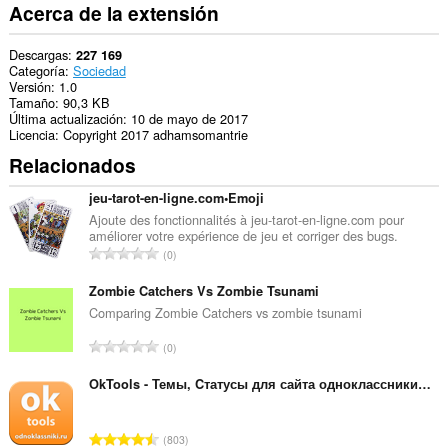
lateral.
Acerca de la extensión
Descargas
227 169
Categoría
Sociedad
Versión
1.0
Tamaño
90,3 KB
Última actualización
10 de mayo de 2017
Licencia
Copyright 2017 adhamsomantrie
Relacionados
jeu-tarot-en-ligne.com•Emoji
Ajoute des fonctionnalités à jeu-tarot-en-ligne.com pour
améliorer votre expérience de jeu et corriger des bugs.
N
0
ú
m
Zombie Catchers Vs Zombie Tsunami
e
Comparing Zombie Catchers vs zombie tsunami
r
N
0
o
ú
t
m
OkTools - Темы, Cтатусы для сайта одноклассники.ру
o
e
t
r
a
N
803
o