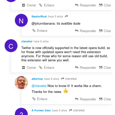
Cerrar
Enlace
Responder
Citar
Nashoffical
hace 3 años
N
@jotunnbanana: its avalible dude
Enlace
Responder
Citar
claneksi
hace 6 años
C
Twitter is now officially supported in the latest opera build, so
for those with updated opera won't need this extension
anymore. For those who for some reason still use old build,
this extension will serve you well.
Cerrar
Enlace
Responder
Citar
claneksi
albertop
hace 6 años
@claneksi
Nice to know it! It works like a charm.
Thanks for the news.
Enlace
Responder
Citar
claneksi
A Former User
hace 5 años
?