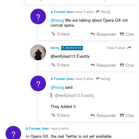
leocg
A Former User
hace 5 años
?
@leocg
We are talking about Opera GX not
normal opera.
Enlace
Responder
Citar
leocg
hace 5 años
MODERATOR
VOLUNTEER
@wolfplay013 Exactly.
Enlace
Responder
Citar
leocg
A Former User
hace 5 años
?
@leocg
said:
@wolfplay013 Exactly.
They Added It
Enlace
Responder
Citar
A Former User
hace 6 años
?
In Opera GX, the real Twitter is not yet available.