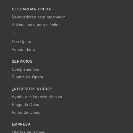
o
:
DESCARGAR OPERA
w
O
Navegadores para ordenador
p
Aplicaciones para móviles
e
r
a
Dev.Opera
Versión beta
SERVICIOS
Complementos
Cuenta de Opera
¿NECESITAS AYUDA?
Ayuda y asistencia técnica
Blogs de Opera
Foros de Opera
EMPRESA
Ofertas de trabajo