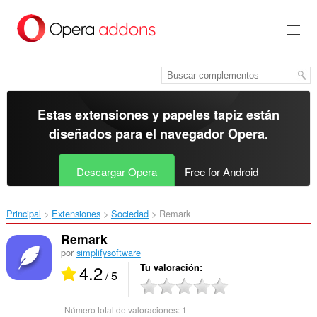
Ir
al
contenido
principal
Estas extensiones y papeles tapiz están
diseñados para el
navegador Opera
.
Descargar Opera
Free for Android
Principal
Extensiones
Sociedad
Remark‎
Remark
por
simplifysoftware
4.2
Tu valoración
/ 5
Número total de valoraciones:
1