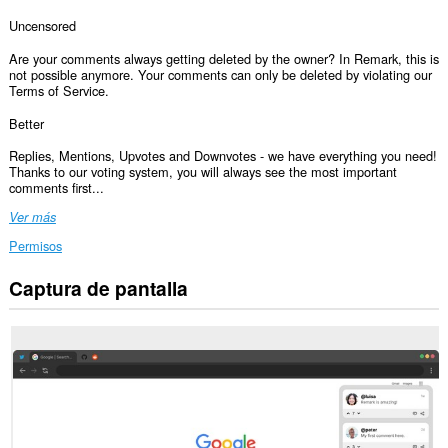
Uncensored
Are your comments always getting deleted by the owner? In Remark, this is
not possible anymore. Your comments can only be deleted by violating our
Terms of Service.
Better
Replies, Mentions, Upvotes and Downvotes - we have everything you need!
Thanks to our voting system, you will always see the most important
comments first...
Ver más
Permisos
Captura de pantalla
Esta
extensión
puede
acceder
a
tus
datos
en
todos
los