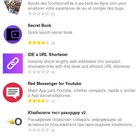
extensión
Ajoute des fonctionnalités à jeu-tarot-en-ligne.com pour
puede
améliorer votre expérience de jeu et corriger des bugs.
acceder
N
0
a
ú
tus
m
pestañas
Secret Book
y
e
Quick launch secret book
actividades
r
de
N
3
o
navegación.
ú
t
m
IDE`a URL Shortener
This
o
extension
e
Instantly shrink lengthy web addresses into compact,
t
can
shareable links with this sleek and efficient URL shortener.
r
a
store
N
0
o
l
an
ú
t
unlimited
d
m
Red Messenger for Youtube
amount
o
e
e
Mejor App para Youtube. Interfaz compacta, rapida e similar
of
t
v
a App dos smartphones.
client-
r
a
N
a
side
4
o
l
data.
ú
l
t
d
m
Юзабилити тест рекордер v2
o
o
e
e
r
Расширение позволяет собирать информацию об
t
v
активности пользователя при прохождении юзабилити...
r
a
a
N
a
0
o
c
l
ú
l
t
i