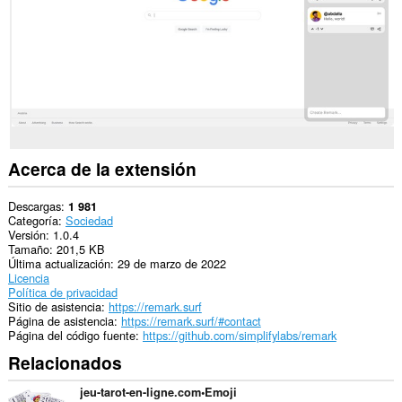
sitios
web.
This
extension
can
write
data
into
the
clipboard.
Acerca de la extensión
This
permission
allows
Descargas
1 981
other
Categoría
Sociedad
installed
Versión
1.0.4
extensions
Tamaño
201,5 KB
and
Última actualización
29 de marzo de 2022
web
Licencia
pages
Política de privacidad
to
Sitio de asistencia
https://remark.surf
communicate
Página de asistencia
https://remark.surf/#contact
with
Página del código fuente
https://github.com/simplifylabs/remark
this
Relacionados
extension.
Esta
jeu-tarot-en-ligne.com•Emoji