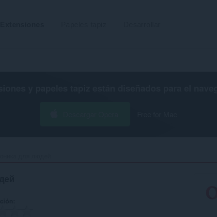
Extensiones
Papeles tapiz
Desarrollar
siones y papeles tapiz están diseñados para el
nave
Descargar Opera
Free for Mac
оника для людей‎
дей
ación