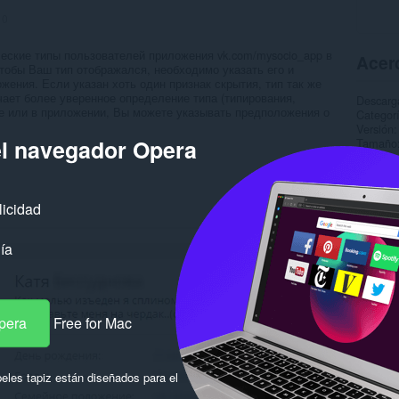
:
0
еские типы пользователей приложения vk.com/mysocio_app в
Acerc
чтобы Ваш тип отображался, необходимо указать его и
жения. Если указан хоть один признак скрытия, тип так же
чает более уверенное определение типа (типирования,
Descarg
те или в приложении, Вы можете указывать предположения о
Categor
Versión
el navegador Opera
Tamaño
Última a
Licencia
Sitio de
Página d
licidad
Rela
ía
pera
Free for Mac
eles tapiz están diseñados para el