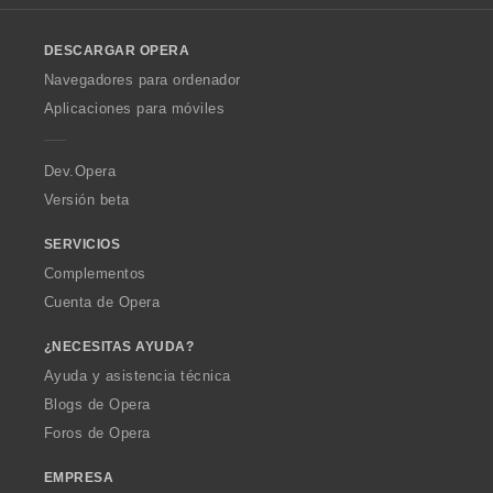
l
s
o
:
DESCARGAR OPERA
w
O
Navegadores para ordenador
p
Aplicaciones para móviles
e
r
a
Dev.Opera
Versión beta
SERVICIOS
Complementos
Cuenta de Opera
¿NECESITAS AYUDA?
Ayuda y asistencia técnica
Blogs de Opera
Foros de Opera
EMPRESA