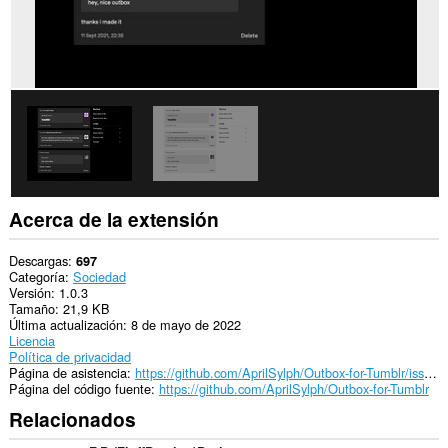
puede
acceder
a
tus
datos
en
algunos
sitios
web.
Acerca de la extensión
Descargas
697
Categoría
Sociedad
Versión
1.0.3
Tamaño
21,9 KB
Última actualización
8 de mayo de 2022
Licencia
Política de privacidad
Página de asistencia
https://github.com/AprilSylph/Outbox-for-Tumblr/issues
Página del código fuente
https://github.com/AprilSylph/Outbox-for-Tumblr
Relacionados