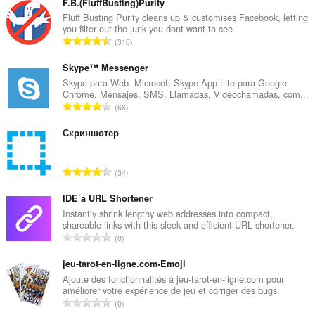
F.B.(FluffBusting)Purity
Fluff Busting Purity cleans up & customises Facebook, letting
you filter out the junk you dont want to see
N
310
ú
m
Skype™ Messenger
e
Skype para Web. Microsoft Skype App Lite para Google
Chrome. Mensajes, SMS, Llamadas, Videochamadas, com...
r
N
66
o
ú
t
m
Скриншотер
o
e
t
r
a
N
34
o
l
ú
t
d
m
IDE`a URL Shortener
o
e
e
Instantly shrink lengthy web addresses into compact,
t
v
shareable links with this sleek and efficient URL shortener.
r
a
N
a
0
o
l
ú
l
t
d
m
jeu-tarot-en-ligne.com•Emoji
o
o
e
e
r
Ajoute des fonctionnalités à jeu-tarot-en-ligne.com pour
t
v
améliorer votre expérience de jeu et corriger des bugs.
r
a
a
N
a
0
o
c
l