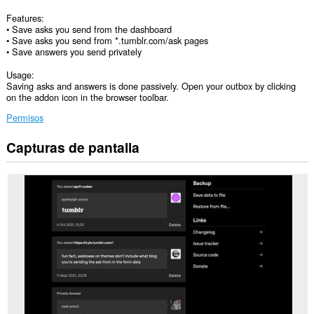
Features:
• Save asks you send from the dashboard
• Save asks you send from *.tumblr.com/ask pages
• Save answers you send privately
Usage:
Saving asks and answers is done passively. Open your outbox by clicking
on the addon icon in the browser toolbar.
Permisos
Capturas de pantalla
Esta
extensión
puede
acceder
a
tus
datos
en
todos
los
sitios
web.
Esta
extensión