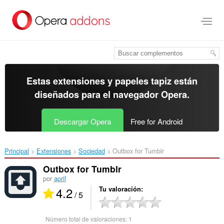
Ir
al
contenido
principal
Estas extensiones y papeles tapiz están
diseñados para el
navegador Opera
.
Descargar Opera
Free for Android
Principal
Extensiones
Sociedad
Outbox for Tumblr‎
Outbox for Tumblr
por
april
4.2
Tu valoración
/ 5
Número total de valoraciones:
1