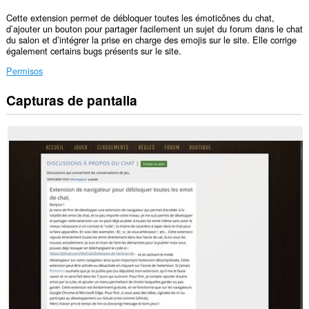
Cette extension permet de débloquer toutes les émoticônes du chat,
d’ajouter un bouton pour partager facilement un sujet du forum dans le chat
du salon et d’intégrer la prise en charge des emojis sur le site. Elle corrige
également certains bugs présents sur le site.
Permisos
Capturas de pantalla
Esta
extensión
puede
acceder
a
tus
datos
en
algunos
sitios
web.
Esta
extensión
puede
acceder
a
tus
pestañas