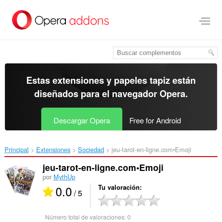
Ir
al
contenido
principal
Estas extensiones y papeles tapiz están
diseñados para el
navegador Opera
.
Descargar Opera
Free for Android
Principal
Extensiones
Sociedad
jeu-tarot-en-ligne.com•Emoji‎
jeu-tarot-en-ligne.com•Emoji
por
MythUp
0.0
Tu valoración
/ 5
Número total de valoraciones:
0