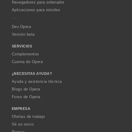
O
Navegadores para ordenador
p
Aplicaciones para móviles
e
r
a
Dev.Opera
Versión beta
SERVICIOS
Complementos
Cuenta de Opera
¿NECESITAS AYUDA?
Ayuda y asistencia técnica
Blogs de Opera
Foros de Opera
EMPRESA
Ofertas de trabajo
Sé un socio
Prensa