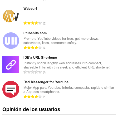
ú
m
Websurf
e
r
N
2
o
ú
t
m
utubehits.com
o
e
Promote YouTube videos for free, get more views,
t
subscribers, likes, comments safely.
r
a
N
3
o
l
ú
t
d
m
IDE`a URL Shortener
o
e
e
Instantly shrink lengthy web addresses into compact,
t
v
shareable links with this sleek and efficient URL shortener.
r
a
N
a
0
o
l
ú
l
t
d
m
Red Messenger for Youtube
o
o
e
e
r
Mejor App para Youtube. Interfaz compacta, rapida e similar
t
v
a App dos smartphones.
r
a
a
N
a
4
o
c
l
ú
l
t
i
d
m
o
Opinión de los usuarios
o
o
e
e
r
t
n
v
r
a