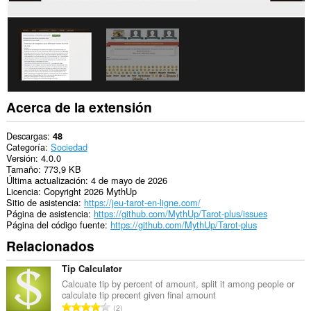
y
actividades
de
navegación.
Acerca de la extensión
Descargas
48
Categoría
Sociedad
Versión
4.0.0
Tamaño
773,9 KB
Última actualización
4 de mayo de 2026
Licencia
Copyright 2026 MythUp
Sitio de asistencia
https://jeu-tarot-en-ligne.com/
Página de asistencia
https://github.com/MythUp/Tarot-plus/issues
Página del código fuente
https://github.com/MythUp/Tarot-plus
Relacionados
Tip Calculator
Calcuate tip by percent of amount, split it among people or
calculate tip precent given final amount
N
2