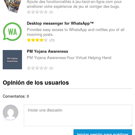
amount
e
Ajoute des fonctionnalités à jeu-tarot-en-ligne.com pour
t
of
améliorer votre expérience de jeu et corriger des bugs.
r
a
client-
N
0
o
l
side
ú
t
data.
d
m
Desktop messenger for WhatsApp™
o
e
e
Provides easy access to WhatsApp and notifies you of all
t
v
incoming posts.
r
a
N
a
23
o
l
ú
l
t
d
m
PM Yojana Awareness
o
o
e
e
r
PM Yojana Awareness-Your Virtual Helping Hand
t
v
r
a
a
N
a
0
o
c
l
ú
l
t
i
d
m
o
Opinión de los usuarios
o
o
e
e
r
t
n
v
r
a
a
e
a
Comentarios: 0
o
c
l
s
l
t
i
d
:
o
o
o
e
r
t
n
v
a
a
e
a
c
l
s
l
i
d
:
Iniciar sesión para publicar