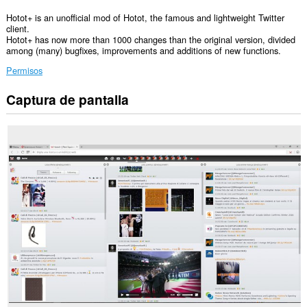
Hotot+ is an unofficial mod of Hotot, the famous and lightweight Twitter
client.
Hotot+ has now more than 1000 changes than the original version, divided
among (many) bugfixes, improvements and additions of new functions.
Permisos
Captura de pantalla
Esta
extensión
puede
acceder
a
tus
datos
en
todos
los
sitios
web.
This
extension
can
create
rich
notifications