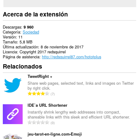
and
display
them
Acerca de la extensión
to
you
in
Descargas
9 960
the
Categoría
Sociedad
system
Versión
11
tray.
Tamaño
5,8 MB
Última actualización
8 de noviembre de 2017
Esta
Licencia
Copyright 2017 redsquirrel
extensión
Página de asistencia
http://redsquirrel87.com/hototplus
puede
Relacionados
acceder
a
tus
TweetRight +
pestañas
Share web pages, selected text, links and images on Twitter
y
by right click.
actividades
N
7
de
ú
navegación.
m
IDE`a URL Shortener
This
e
Instantly shrink lengthy web addresses into compact,
extension
shareable links with this sleek and efficient URL shortener.
r
can
N
0
o
store
ú
t
an
m
jeu-tarot-en-ligne.com•Emoji
unlimited
o