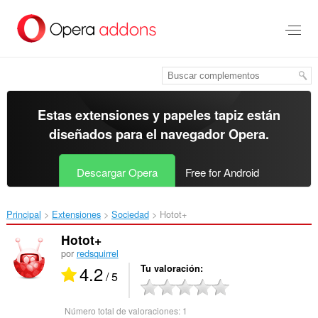
Ir
al
contenido
principal
Estas extensiones y papeles tapiz están
diseñados para el
navegador Opera
.
Descargar Opera
Free for Android
Principal
Extensiones
Sociedad
Hotot+‎
Hotot+
por
redsquirrel
4.2
Tu valoración
/ 5
Número total de valoraciones:
1