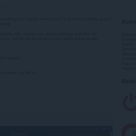
:
23
wnloading your favorite movies and TV shows from rezka.ag and
Acerc
iewing!
xtension icon, choose your desired settings, and click the
Descarg
lete, the file will be saved on your device automatically.
Categor
Versión
Tamaño
Última a
n the website
Licencia
Página d
Página d
om where you left off.
Rela