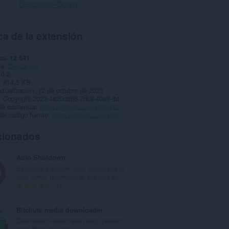
Descargar Opera
a de la extensión
as
12 541
ía
Descargas
0.2
814,5 KB
ctualización
12 de octubre de 2023
Copyright 2023 4820da66-7dc8-40a9-8d91-d707247f4a87
e asistencia
https://github.com/kristal374/HDrezka-Grabber
el código fuente
https://github.com/kristal374/HDrezka-Grabber
cionados
Auto Shutdown
Executes a system-level command to
shut down, hibernate or standby yo...
N
11
ú
m
Bitchute media downloader
e
Downloads videos and photo posters
r
from Bitchute easy