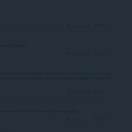
Responder
Citar
тое и удобное.
Responder
Citar
 Можете написать мне на почту
mail.aleks.for.work@gmail.com
и
и? Я не могу исправить пока что данную ошибку т.к. она не
Responder
Citar
 extension, certainly a very strange username…
Responder
Citar