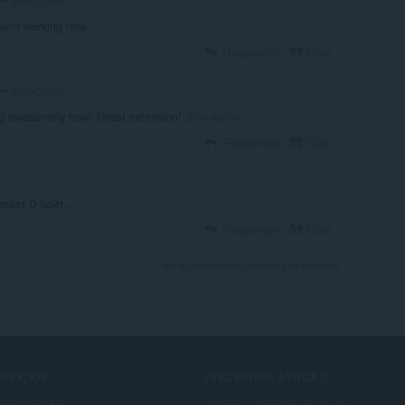
BestCodes
 isn't working now...
Responder
Citar
BestCodes
ng awesomely now! Great extension!
@kristaliks
Responder
Citar
вает 0 байт...
Responder
Citar
Ver la conversación completa de los foros
RVICIOS
¿NECESITAS AYUDA?
mplementos
Ayuda y asistencia técnica