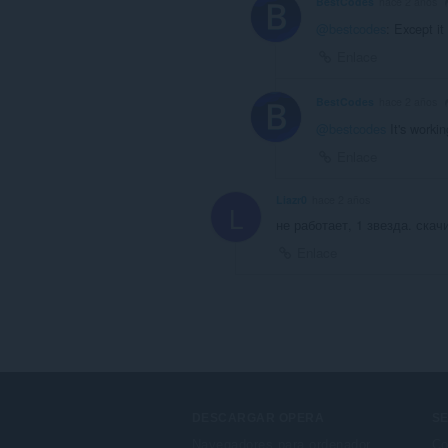
BestCodes
hace 2 años
@bestcodes
: Except it
Enlace
BestCodes
hace 2 años
@bestcodes
It's worki
Enlace
Liazr0
hace 2 años
L
не работает, 1 звезда. скачи
Enlace
DESCARGAR OPERA
SE
Navegadores para ordenador
Co