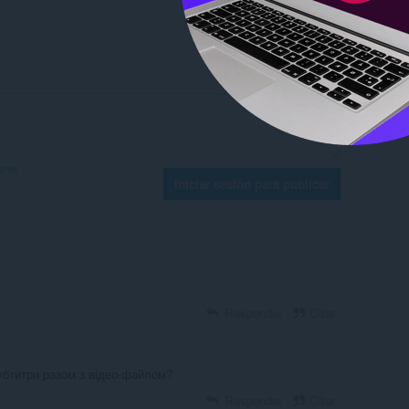
foros
Iniciar sesión para publicar
Responder
Citar
убтитри разом з відео-файлом?
Responder
Citar