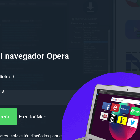
el navegador Opera
licidad
ía
pera
Free for Mac
eles tapiz están diseñados para el