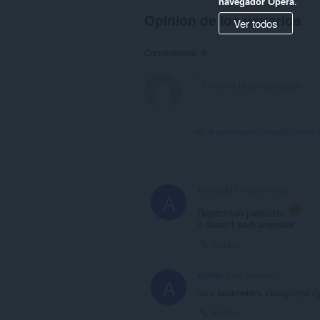
navegador Opera
.
Opinión de los usuarios
Ver todos
Comentarios: 9
Ver la conversación completa de los 
AndreyS17
hace 2 meses
A
Перестало работать
It doesn't work anymore
Enlace
andrllx
hace 9 meses
A
чи є можливіть скачувати с
Enlace