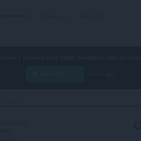
Extensiones
Papeles tapiz
Desarrollar
siones y papeles tapiz están diseñados para el
nave
Descargar Opera
Free for Mac
ezka Grabber‎
1-d707247f4a87
ación