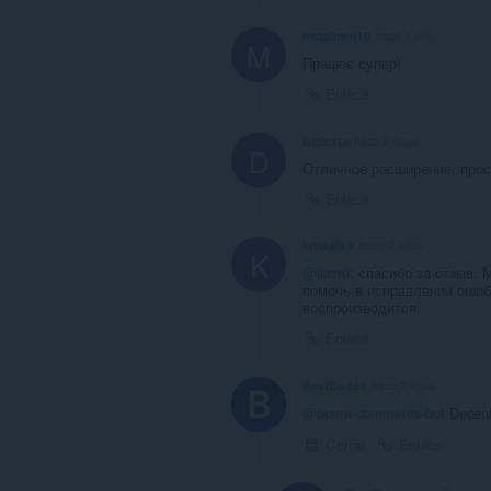
metalmen10
hace 1 año
M
Працює супер!
Enlace
Dialexta
hace 2 años
D
Отличное расширение, прос
Enlace
kristaliks
hace 2 años
K
@liazr0
: спасибо за отзыв.
помочь в исправлении ошибк
воспроизводится.
Enlace
BestCodes
hace 2 años
@opera-comments-bot
Decent
Cerrar
Enlace