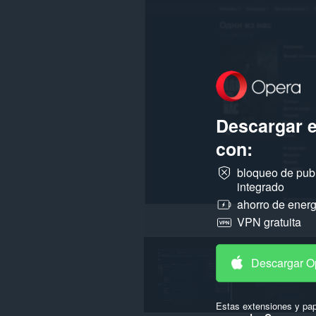
todos
los
sitios
web.
Descargar 
con:
bloqueo de pub
integrado
ahorro de energ
VPN gratuita
Descargar O
Estas extensiones y pap