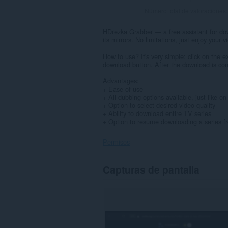
Número total de valoraciones
HDrezka Grabber — a free assistant for do
its mirrors. No limitations, just enjoy your v
How to use? It's very simple: click on the e
download button. After the download is comp
Advantages:
+ Ease of use
+ All dubbing options available, just like o
+ Option to select desired video quality
+ Ability to download entire TV series
+ Option to resume downloading a series fr
Permisos
Esta
Capturas de pantalla
extensión
puede
acceder
a
tus
datos
en