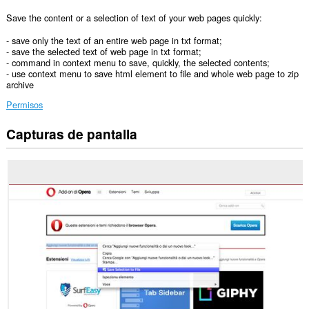
Save the content or a selection of text of your web pages quickly:
- save only the text of an entire web page in txt format;
- save the selected text of web page in txt format;
- command in context menu to save, quickly, the selected contents;
- use context menu to save html element to file and whole web page to zip
archive
Permisos
Capturas de pantalla
Esta
extensión
puede
acceder
a
tus
datos
en
todos
los
sitios
web.