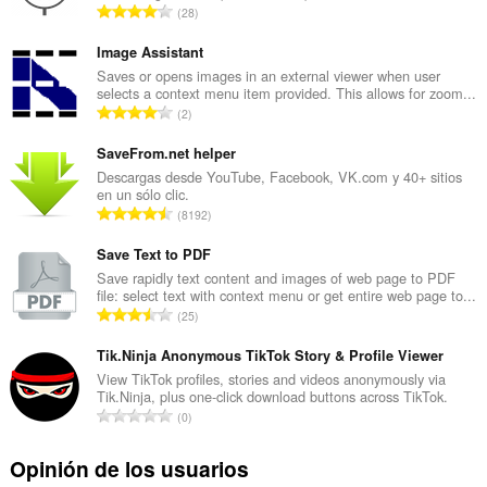
N
28
ú
m
Image Assistant
e
Saves or opens images in an external viewer when user
selects a context menu item provided. This allows for zoom...
r
N
2
o
ú
t
m
SaveFrom.net helper
o
e
Descargas desde YouTube, Facebook, VK.com y 40+ sitios
t
en un sólo clic.
r
a
N
8192
o
l
ú
t
d
m
Save Text to PDF
o
e
e
Save rapidly text content and images of web page to PDF
t
v
file: select text with context menu or get entire web page to...
r
a
N
a
25
o
l
ú
l
t
d
m
Tik.Ninja Anonymous TikTok Story & Profile Viewer
o
o
e
e
r
View TikTok profiles, stories and videos anonymously via
t
v
Tik.Ninja, plus one-click download buttons across TikTok.
r
a
a
N
a
0
o
c
l
ú
l
t
i
d
m
o
Opinión de los usuarios
o
o
e
e
r