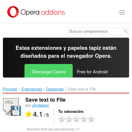
Ir
al
contenido
principal
Estas extensiones y papeles tapiz están
diseñados para el
navegador Opera
.
Descargar Opera
Free for Android
Principal
Extensiones
Descargas
Save text to File‎
Save text to File
por
ulmdesign
4.1
Tu valoración
/ 5
Número total de valoraciones:
11