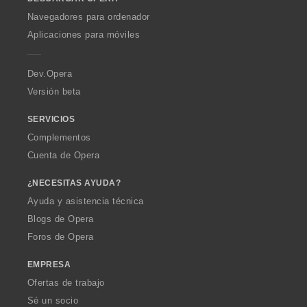
w
O
Navegadores para ordenador
p
Aplicaciones para móviles
e
r
a
Dev.Opera
Versión beta
SERVICIOS
Complementos
Cuenta de Opera
¿NECESITAS AYUDA?
Ayuda y asistencia técnica
Blogs de Opera
Foros de Opera
EMPRESA
Ofertas de trabajo
Sé un socio