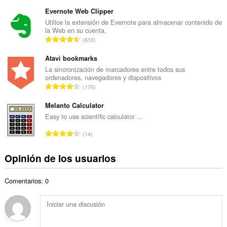
ú
t
m
Evernote Web Clipper
o
e
Utilice la extensión de Evernote para almacenar contenido de
t
la Web en su cuenta.
r
a
N
610
o
l
ú
t
d
m
Atavi bookmarks
o
e
e
La sincronización de marcadores entre todos sus
t
v
ordenadores, navegadores y dispositivos
r
a
N
a
170
o
l
ú
l
t
d
m
Melanto Calculator
o
o
e
e
r
Easy to use scientific calculator ...
t
v
r
a
a
N
a
14
o
c
l
ú
l
t
i
d
m
o
Opinión de los usuarios
o
o
e
e
r
t
n
v
r
a
a
e
a
Comentarios: 0
o
c
l
s
l
t
i
d
:
o
o
o
e
r
t
n
v
a
a
e