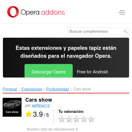
Ir
al
contenido
principal
Estas extensiones y papeles tapiz están
diseñados para el
navegador Opera
.
Descargar Opera
Free for Android
Principal
Extensiones
Productividad
Cars show‎
Cars show
por
asifkhan12
3.9
Tu valoración
/ 5
Número total de valoraciones:
6