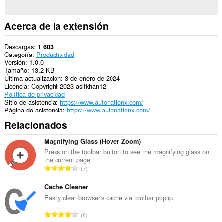
Acerca de la extensión
Descargas
1 603
Categoría
Productividad
Versión
1.0.0
Tamaño
13,2 KB
Última actualización
3 de enero de 2024
Licencia
Copyright 2023 asifkhan12
Política de privacidad
Sitio de asistencia
https://www.autonationx.com/
Página de asistencia
https://www.autonationx.com/
Relacionados
Magnifying Glass (Hover Zoom)
Press on the toolbar button to see the magnifying glass on
the current page.
N
7
ú
m
Cache Cleaner
e
Easily clear browser's cache via toolbar popup.
r
N
8
o