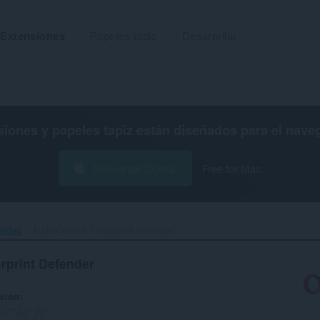
Extensiones
Papeles tapiz
Desarrollar
siones y papeles tapiz están diseñados para el
nave
Descargar Opera
Free for Mac
uridad
AudioContext Fingerprint Defender‎
rprint Defender
ación