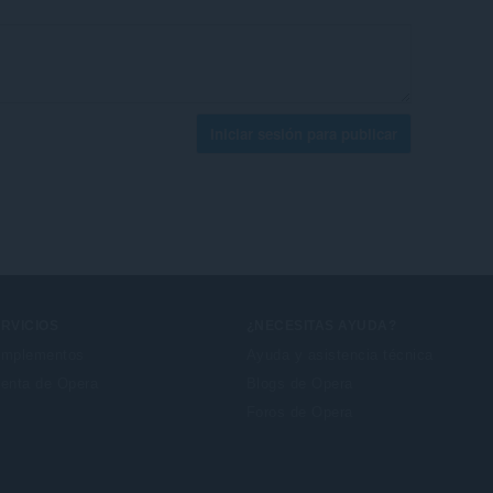
Iniciar sesión para publicar
RVICIOS
¿NECESITAS AYUDA?
mplementos
Ayuda y asistencia técnica
enta de Opera
Blogs de Opera
Foros de Opera