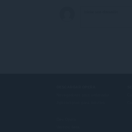
DESCARGAR OPERA
SE
Navegadores para ordenador
Co
Aplicaciones para móviles
Cu
Dev.Opera
Versión beta