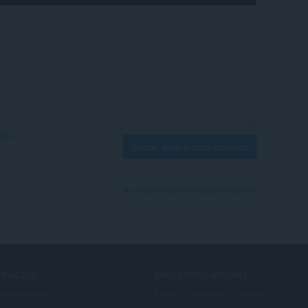
foros
Iniciar sesión para publicar
Ver la conversación completa de los foros
RVICIOS
¿NECESITAS AYUDA?
mplementos
Ayuda y asistencia técnica