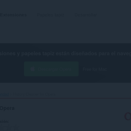
Extensiones
Papeles tapiz
Desarrollar
siones y papeles tapiz están diseñados para el
nave
Descargar Opera
Free for Mac
uridad
History Cleaner for Opera‎
 Opera
ación