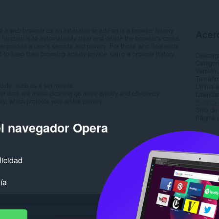
:
1
to a web browser as an extension or add-on is a browser history
Acerc
function is to automatically clear and delete the browser's cache,
jeopardise a user's security and privacy. For those who frequently
to keep their browsing activity private, using a browser history
Descarg
Categor
Versión
Tamaño
edule, such as a set minute.
Última a
ser data will make cleaning go more quickly and effectively.
Licencia
ty, which protects your online privacy.
Política
Sitio de
Página d
el navegador Opera
Rela
licidad
ía