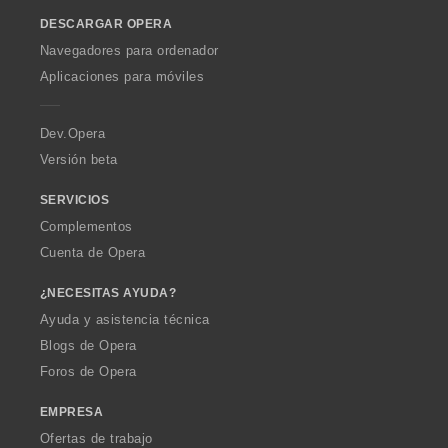
a
a
o
c
c
c
c
l
l
DESCARGAR OPERA
w
i
i
i
i
o
o
O
o
o
o
o
Navegadores para ordenador
r
r
p
n
n
n
n
Aplicaciones para móviles
a
a
e
e
e
e
e
c
c
r
s
s
s
s
i
i
a
:
:
:
:
Dev.Opera
o
o
Versión beta
n
n
e
e
SERVICIOS
s
s
:
:
Complementos
Cuenta de Opera
¿NECESITAS AYUDA?
Ayuda y asistencia técnica
Blogs de Opera
Foros de Opera
EMPRESA
Ofertas de trabajo