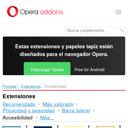
Ir
al
contenido
principal
Estas extensiones y papeles tapiz están
diseñados para el
navegador Opera
.
Descargar Opera
Free for Android
Principal
Extensiones
Accesibilidad
Extensiones
Recomendado
Más valorado
Privacidad y seguridad
Barra lateral
Orden
Accesibilidad
Más...
y
Texas Medical Billing
ThinkGeeks
The Travel Vibes
Track a Courier