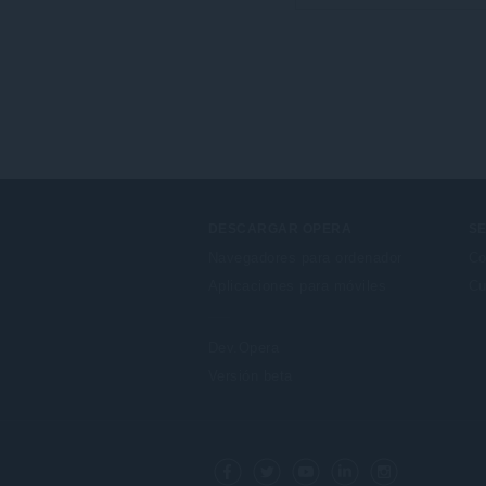
DESCARGAR OPERA
SE
Navegadores para ordenador
Co
Aplicaciones para móviles
Cu
Dev.Opera
Versión beta
F
o
Facebook
Twitter
Youtube
LinkedIn
Instagram
l