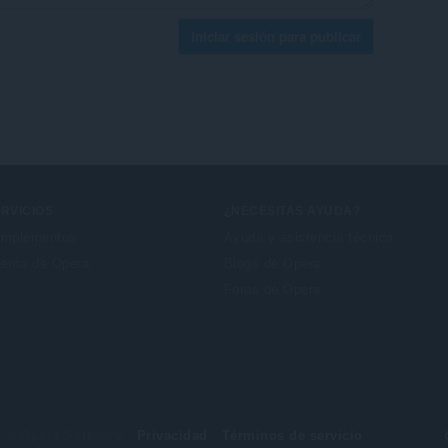
Iniciar sesión para publicar
RVICIOS
¿NECESITAS AYUDA?
mplementos
Ayuda y asistencia técnica
enta de Opera
Blogs de Opera
Foros de Opera
© Opera Software
Privacidad
Términos de servicio