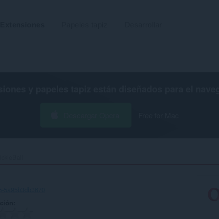
Extensiones
Papeles tapiz
Desarrollar
siones y papeles tapiz están diseñados para el
nave
Descargar Opera
Free for Mac
ickleBall‎
5-5a95b3db3670
ación