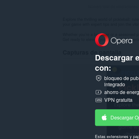
Número total de valoraciones
Explore the thrilling world of pickleball: ru
your game with expert tips and join the vib
Whether you’re a beginner or a seasoned pro
Get ready to elevate your game and experien
Capturas de pantalla
Descargar 
con:
bloqueo de pub
integrado
ahorro de energ
VPN gratuita
Descargar O
Estas extensiones y pap