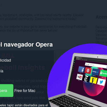
:
0
les, equipment, strategies, and top-rated courts nearby. Elevate
Acerc
rant pickleball community. Discover the excitement today!
, our website is your go-to destination for everything Pickleball.
Descarg
ce the joy of Pickleball like never before!
Categor
Versión
Tamaño
el navegador Opera
Última a
Licencia
Política
Sitio de
Página d
licidad
Rela
ía
pera
Free for Mac
eles tapiz están diseñados para el