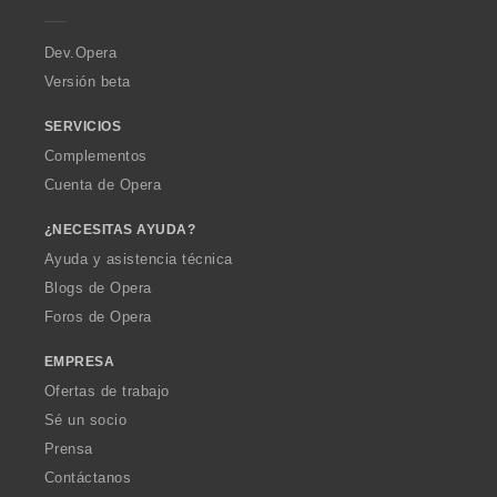
e
s
s
s
s
l
l
l
l
i
i
i
i
r
:
:
:
:
o
o
o
o
o
o
o
o
a
r
r
r
r
Dev.Opera
n
n
n
n
a
a
a
a
Versión beta
e
e
e
e
c
c
c
c
s
s
s
s
i
i
i
i
SERVICIOS
:
:
:
:
o
o
o
o
Complementos
n
n
n
n
e
e
e
e
Cuenta de Opera
s
s
s
s
:
:
:
:
¿NECESITAS AYUDA?
Ayuda y asistencia técnica
Blogs de Opera
Foros de Opera
EMPRESA
Ofertas de trabajo
Sé un socio
Prensa
Contáctanos