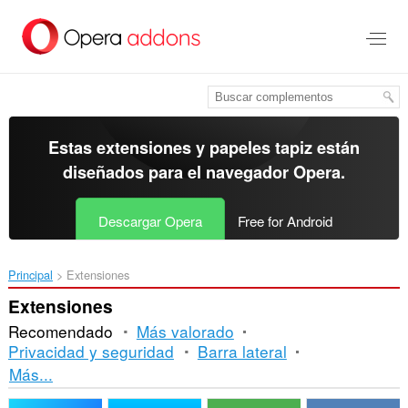
Ir
al
contenido
principal
Estas extensiones y papeles tapiz están
diseñados para el
navegador Opera
.
Descargar Opera
Free for Android
Principal
Extensiones
Extensiones
Recomendado
Más valorado
Privacidad y seguridad
Barra lateral
Orden
Más...
y