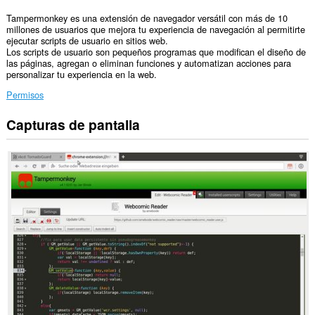
Tampermonkey es una extensión de navegador versátil con más de 10
millones de usuarios que mejora tu experiencia de navegación al permitirte
ejecutar scripts de usuario en sitios web.
Los scripts de usuario son pequeños programas que modifican el diseño de
las páginas, agregan o eliminan funciones y automatizan acciones para
personalizar tu experiencia en la web.
Permisos
Capturas de pantalla
Esta
extensión
puede
acceder
a
tus
datos
en
todos
los
sitios
web.
This
extension
can
write