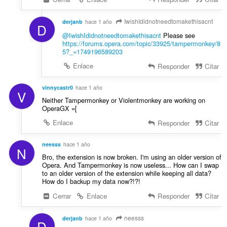
IwishIdidnotneedtomakethisacnt
derjanb
hace 1 año
D
@IwishIdidnotneedtomakethisacnt
Please see
https://forums.opera.com/topic/33925/tampermonkey/8
5?_=1749196589203
Enlace
Responder
Citar
vinnycastr0
hace 1 año
V
Neither Tampermonkey or Violentmonkey are working on
OperaGX =[
Enlace
Responder
Citar
neesss
hace 1 año
N
Bro, the extension is now broken. I'm using an older version of
Opera. And Tampermonkey is now useless... How can I swap
to an older version of the extension while keeping all data?
How do I backup my data now?!?!
Cerrar
Enlace
Responder
Citar
neesss
derjanb
hace 1 año
D