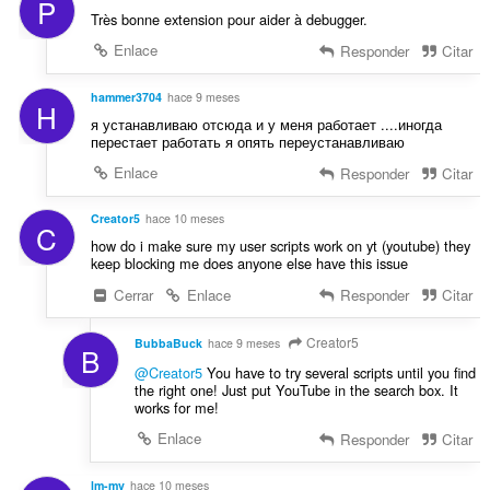
P
Très bonne extension pour aider à debugger.
Enlace
Responder
Citar
hammer3704
hace 9 meses
H
я устанавливаю отсюда и у меня работает ....иногда
перестает работать я опять переустанавливаю
Enlace
Responder
Citar
Creator5
hace 10 meses
C
how do i make sure my user scripts work on yt (youtube) they
keep blocking me does anyone else have this issue
Cerrar
Enlace
Responder
Citar
Creator5
BubbaBuck
hace 9 meses
B
@Creator5
You have to try several scripts until you find
the right one! Just put YouTube in the search box. It
works for me!
Enlace
Responder
Citar
lm-mv
hace 10 meses