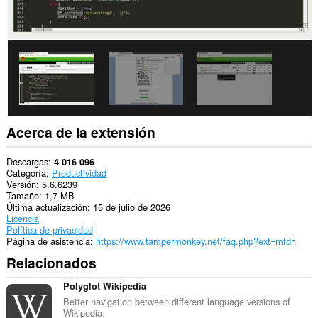
data
into
the
clipboard.
This
extension
can
create
rich
notifications
and
Acerca de la extensión
display
them
to
Descargas
4 016 096
you
Categoría
Productividad
in
Versión
5.6.6239
the
Tamaño
1,7 MB
system
Última actualización
15 de julio de 2026
tray.
Licencia
Política de privacidad
Esta
Página de asistencia
https://www.tampermonkey.net/faq.php?ext=mfdh
extensión
Relacionados
puede
acceder
a
Polyglot Wikipedia
tus
Better navigation between different language versions of
pestañas
Wikipedia.