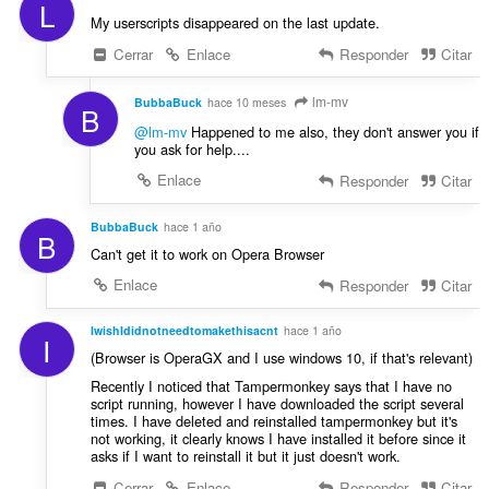
L
My userscripts disappeared on the last update.
Cerrar
Enlace
Responder
Citar
lm-mv
BubbaBuck
hace 10 meses
B
@lm-mv
Happened to me also, they don't answer you if
you ask for help....
Enlace
Responder
Citar
BubbaBuck
hace 1 año
B
Can't get it to work on Opera Browser
Enlace
Responder
Citar
IwishIdidnotneedtomakethisacnt
hace 1 año
I
(Browser is OperaGX and I use windows 10, if that's relevant)
Recently I noticed that Tampermonkey says that I have no
script running, however I have downloaded the script several
times. I have deleted and reinstalled tampermonkey but it's
not working, it clearly knows I have installed it before since it
asks if I want to reinstall it but it just doesn't work.
Cerrar
Enlace
Responder
Citar