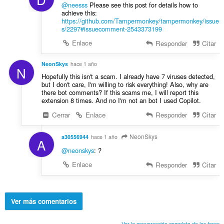
@neesss
Please see this post for details how to
achieve this:
https://github.com/Tampermonkey/tampermonkey/issue
s/2297#issuecomment-2543373199
Enlace
Responder
Citar
NeonSkys
hace 1 año
N
Hopefully this isn't a scam. I already have 7 viruses detected,
but I don't care, I'm willing to risk everything! Also, why are
there bot comments? If this scams me, I will report this
extension 8 times. And no I'm not an bot I used Copilot.
Cerrar
Enlace
Responder
Citar
NeonSkys
a30556944
hace 1 año
A
@neonskys
: ?
Enlace
Responder
Citar
Ver más comentarios
Ver la conversación completa de los foros