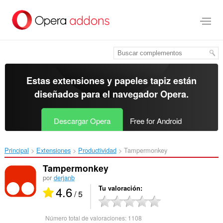
Ir
al
contenido
principal
Estas extensiones y papeles tapiz están
diseñados para el
navegador Opera
.
Descargar Opera
Free for Android
Principal
Extensiones
Productividad
Tampermonkey‎
Tampermonkey
por
derjanb
4.6
Tu valoración
/ 5
Número total de valoraciones:
1108