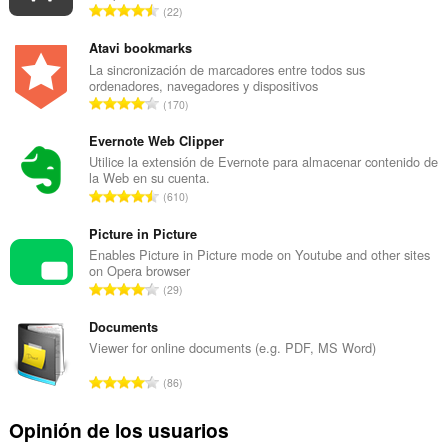
y
N
22
actividades
ú
de
m
Atavi bookmarks
navegación.
e
La sincronización de marcadores entre todos sus
This
ordenadores, navegadores y dispositivos
r
extension
N
170
o
can
ú
t
store
m
Evernote Web Clipper
an
o
e
Utilice la extensión de Evernote para almacenar contenido de
unlimited
t
la Web en su cuenta.
amount
r
a
N
of
610
o
l
client-
ú
t
side
d
m
Picture in Picture
o
data.
e
e
Enables Picture in Picture mode on Youtube and other sites
t
v
on Opera browser
r
a
N
a
29
o
l
ú
l
t
d
m
Documents
o
o
e
e
r
Viewer for online documents (e.g. PDF, MS Word)
t
v
r
a
a
N
a
86
o
c
l
ú
l
t
i
d
m
o
Opinión de los usuarios
o
o
e
e
r
t