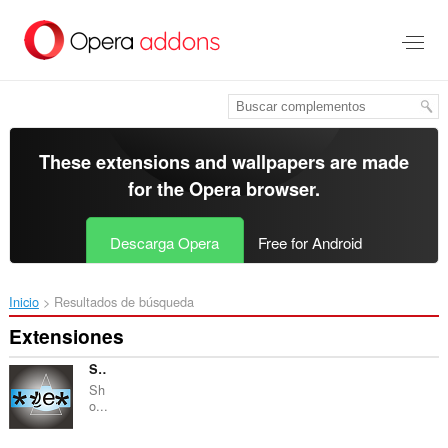
Saltar
al
contenido
principal
These extensions and wallpapers are made
for the
Opera browser
.
Descarga Opera
Free for Android
Inicio
Resultados de búsqueda
Extensiones
Show Password
Sh
o...