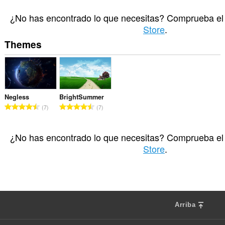
N
21
ú
¿No has encontrado lo que necesitas? Comprueba el
m
Store
.
e
Themes
r
o
t
o
t
a
Negless
BrightSummer
l
N
N
7
7
d
ú
ú
e
m
m
p
e
e
¿No has encontrado lo que necesitas? Comprueba el
u
r
r
Store
.
n
o
o
t
t
t
u
o
o
a
t
t
c
a
a
i
l
l
Arriba
o
d
d
n
F