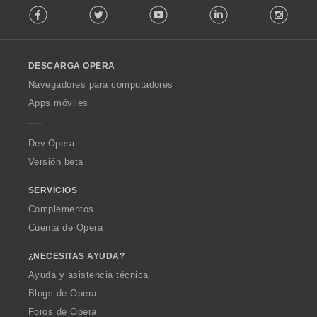
e
e
e
Facebook
Twitter
Youtube
LinkedIn
Instag
o
p
p
s
l
u
u
:
l
n
n
o
t
t
DESCARGA OPERA
w
u
u
O
a
a
Navegadores para computadores
p
c
c
Apps móviles
e
i
i
r
o
o
a
n
n
Dev.Opera
e
e
Versión beta
s
s
:
:
SERVICIOS
Complementos
Cuenta de Opera
¿NECESITAS AYUDA?
Ayuda y asistencia técnica
Blogs de Opera
Foros de Opera