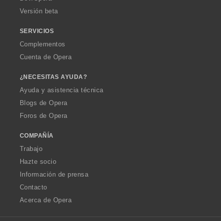
e
Versión beta
s
:
SERVICIOS
Complementos
Cuenta de Opera
¿NECESITAS AYUDA?
Ayuda y asistencia técnica
Blogs de Opera
Foros de Opera
COMPAÑÍA
Trabajo
Hazte socio
Información de prensa
Contacto
Acerca de Opera