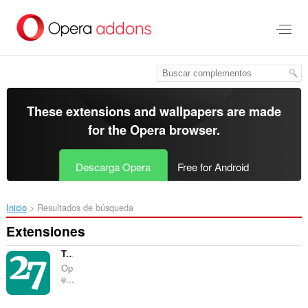
Saltar
al
contenido
principal
These extensions and wallpapers are made
for the
Opera browser
.
Descarga Opera
Free for Android
Inicio
Resultados de búsqueda
Extensiones
TwoSeven Extension
Op
e...