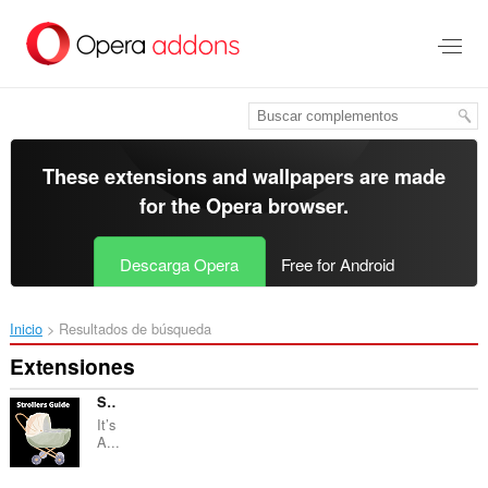
Saltar
al
contenido
principal
These extensions and wallpapers are made
for the
Opera browser
.
Descarga Opera
Free for Android
Inicio
Resultados de búsqueda
Extensiones
Stroller Sky
It’s
A...