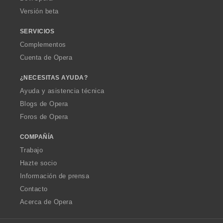
e
Versión beta
s
:
SERVICIOS
Complementos
Cuenta de Opera
¿NECESITAS AYUDA?
Ayuda y asistencia técnica
Blogs de Opera
Foros de Opera
COMPAÑÍA
Trabajo
Hazte socio
Información de prensa
Contacto
Acerca de Opera