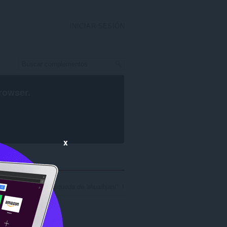
INICIAR SESIÓN
rowser
.
x
 resultados de búsqueda de 'shuaibjani': 1