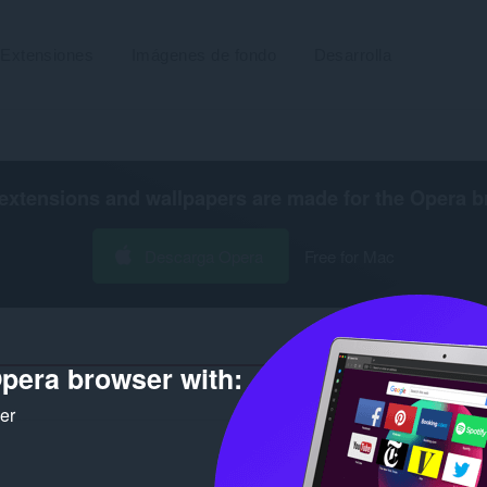
Extensiones
Imágenes de fondo
Desarrolla
extensions and wallpapers are made for the
Opera b
Descarga Opera
Free for Mac
pera browser with:
Número de
ker