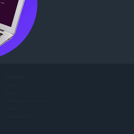
ome Web
COMPAÑÍA
Trabajo
Hazte socio
Información de prensa
Contacto
Acerca de Opera