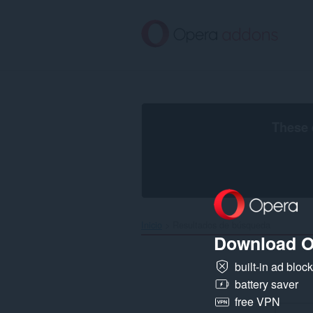
Saltar
al
contenido
principal
These 
Inicio
Resultados de búsqueda
Download O
built-in ad bloc
battery saver
free VPN