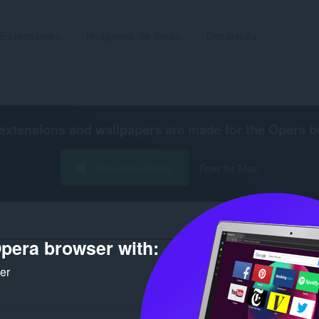
Extensiones
Imágenes de fondo
Desarrolla
extensions and wallpapers are made for the
Opera b
Descarga Opera
Free for Mac
pera browser with:
ker