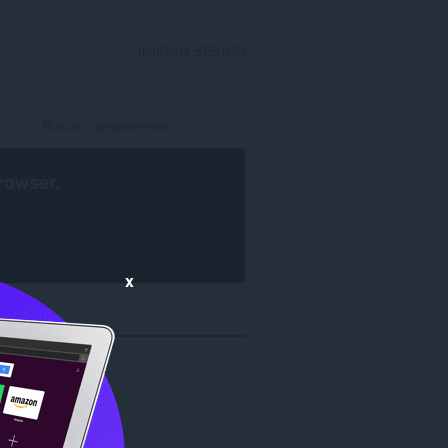
INICIAR SESIÓN
rowser
.
x