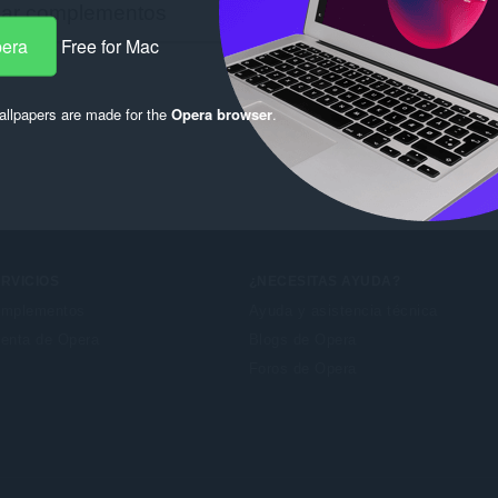
pera
Free for Mac
llpapers are made for the
Opera browser
.
RVICIOS
¿NECESITAS AYUDA?
mplementos
Ayuda y asistencia técnica
enta de Opera
Blogs de Opera
Foros de Opera