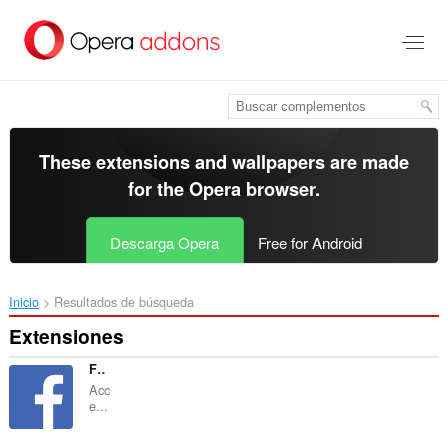
Saltar
al
contenido
principal
These extensions and wallpapers are made
for the
Opera browser
.
Descarga Opera
Free for Android
Inicio
Resultados de búsqueda
Extensiones
Facebook Opera Sidebar
Acc
e...