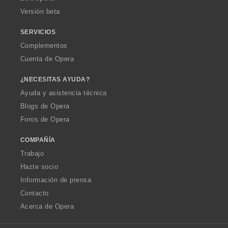
e
Versión beta
s
:
SERVICIOS
Complementos
Cuenta de Opera
¿NECESITAS AYUDA?
Ayuda y asistencia técnica
Blogs de Opera
Foros de Opera
COMPAÑÍA
Trabajo
Hazte socio
Información de prensa
Contacto
Acerca de Opera