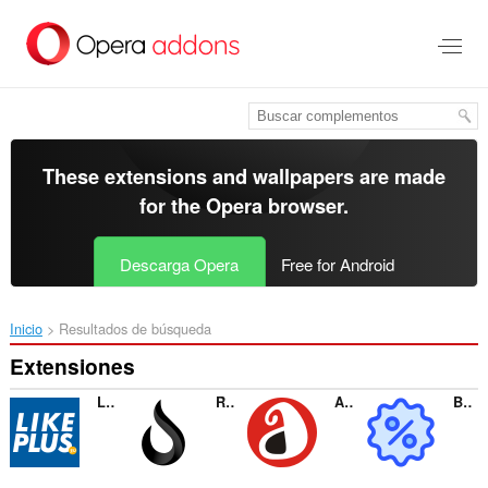
Saltar
al
contenido
principal
These extensions and wallpapers are made
for the
Opera browser
.
Descarga Opera
Free for Android
Inicio
Resultados de búsqueda
Extensiones
LikePlus.eu
Rapidbit
Autokoder
BipCheap.com