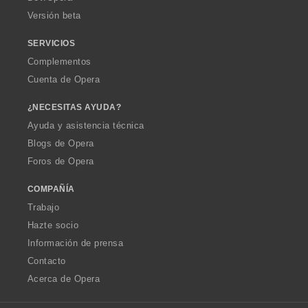
e
e
e
e
Versión beta
s
s
s
s
:
:
:
:
SERVICIOS
Complementos
Cuenta de Opera
¿NECESITAS AYUDA?
Ayuda y asistencia técnica
Blogs de Opera
Foros de Opera
COMPAÑÍA
Trabajo
Hazte socio
Información de prensa
Contacto
Acerca de Opera