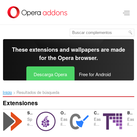
Saltar
al
contenido
principal
These extensions and wallpapers are made
for the
Opera browser
.
Descarga Opera
Free for Android
Inicio
Resultados de búsqueda
Extensiones
Speed Tweaks
Onion Browser Button
Cache Cleaner
Browse with Onion
Sp
Eas
Eas
Eas
e...
il...
il...
il...