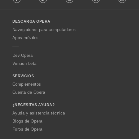
p
a
a
a
a
l
e
e
e
e
u
c
c
c
c
l
s
s
s
s
n
i
i
i
i
o
:
:
:
:
t
o
o
o
o
DESCARGA OPERA
w
u
n
n
n
n
O
Navegadores para computadores
a
e
e
e
e
p
c
Apps móviles
s
s
s
s
e
i
:
:
:
:
r
o
a
n
Dev.Opera
e
Versión beta
s
:
SERVICIOS
Complementos
Cuenta de Opera
¿NECESITAS AYUDA?
Ayuda y asistencia técnica
Blogs de Opera
Foros de Opera