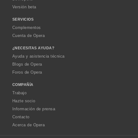
e
Versión beta
s
:
SERVICIOS
Complementos
Cuenta de Opera
¿NECESITAS AYUDA?
Ayuda y asistencia técnica
Blogs de Opera
Foros de Opera
COMPAÑÍA
Trabajo
Hazte socio
Información de prensa
Contacto
Acerca de Opera