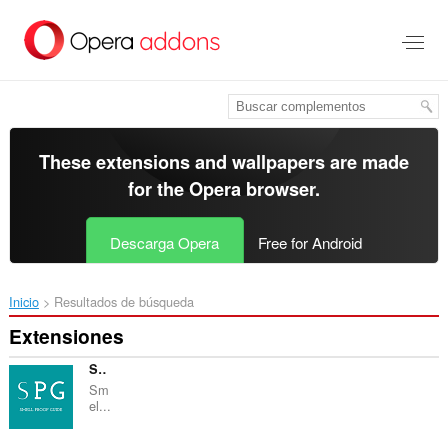
Saltar
al
contenido
principal
These extensions and wallpapers are made
for the
Opera browser
.
Descarga Opera
Free for Android
Inicio
Resultados de búsqueda
Extensiones
Smell Proof Guide
Sm
el...