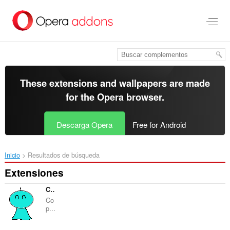
Saltar
al
contenido
principal
These extensions and wallpapers are made
for the
Opera browser
.
Descarga Opera
Free for Android
Inicio
Resultados de búsqueda
Extensiones
Copy Title And Url
Co
p...