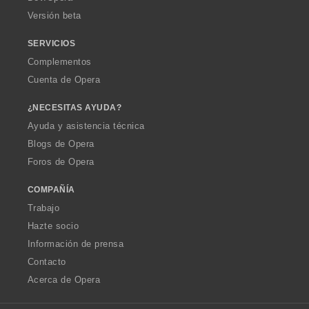
e
Versión beta
s
:
SERVICIOS
Complementos
Cuenta de Opera
¿NECESITAS AYUDA?
Ayuda y asistencia técnica
Blogs de Opera
Foros de Opera
COMPAÑÍA
Trabajo
Hazte socio
Información de prensa
Contacto
Acerca de Opera