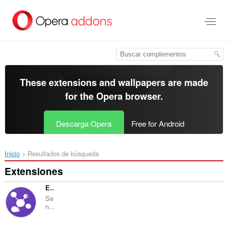
Saltar
al
contenido
principal
These extensions and wallpapers are made
for the
Opera browser
.
Descarga Opera
Free for Android
Inicio
Resultados de búsqueda
Extensiones
EasyJoin
Se
n...