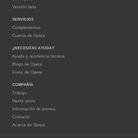
e
Versión beta
s
:
SERVICIOS
Complementos
Cuenta de Opera
¿NECESITAS AYUDA?
Ayuda y asistencia técnica
Blogs de Opera
Foros de Opera
COMPAÑÍA
Trabajo
Hazte socio
Información de prensa
Contacto
Acerca de Opera