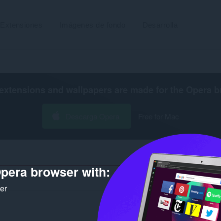
Extensiones
Imágenes de fondo
Desarrolla
extensions and wallpapers are made for the
Opera b
Descarga Opera
Free for Mac
pera browser with:
Número d
ker