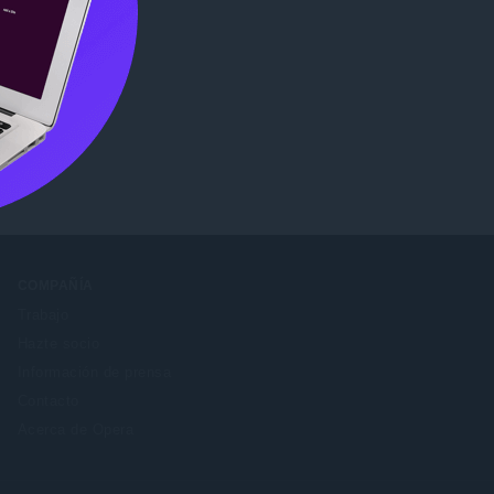
ome Web
COMPAÑÍA
Trabajo
Hazte socio
Información de prensa
Contacto
Acerca de Opera