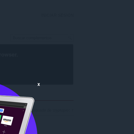
INICIAR SESIÓN
rowser
.
x
e resultados de búsqueda de 'cryptopro': 1