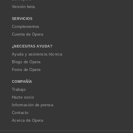
e
Versión beta
s
:
SERVICIOS
Complementos
Cuenta de Opera
¿NECESITAS AYUDA?
Ayuda y asistencia técnica
Blogs de Opera
Foros de Opera
COMPAÑÍA
Trabajo
Hazte socio
Información de prensa
Contacto
Acerca de Opera