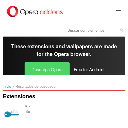
Saltar
al
contenido
principal
These extensions and wallpapers are made
for the
Opera browser
.
Descarga Opera
Free for Android
Inicio
Resultados de búsqueda
Extensiones
soundLogin
So
u...