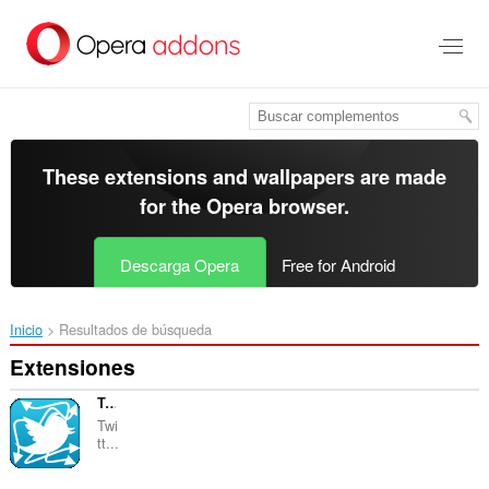
Saltar
al
contenido
principal
These extensions and wallpapers are made
for the
Opera browser
.
Descarga Opera
Free for Android
Inicio
Resultados de búsqueda
Extensiones
Twitter Redirect Fixer
Twi
tt...