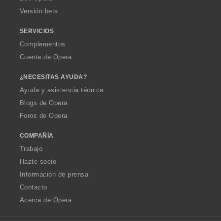
e
Versión beta
s
:
SERVICIOS
Complementos
Cuenta de Opera
¿NECESITAS AYUDA?
Ayuda y asistencia técnica
Blogs de Opera
Foros de Opera
COMPAÑÍA
Trabajo
Hazte socio
Información de prensa
Contacto
Acerca de Opera