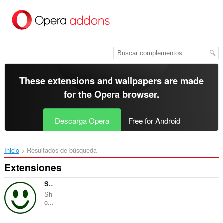
Saltar
al
contenido
principal
These extensions and wallpapers are made
for the
Opera browser
.
Descarga Opera
Free for Android
Inicio
Resultados de búsqueda
Extensiones
Shop-Alarm
Sh
o...