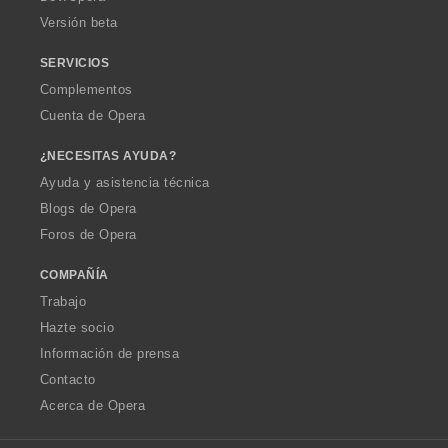
e
e
Versión beta
s
s
:
:
SERVICIOS
Complementos
Cuenta de Opera
¿NECESITAS AYUDA?
Ayuda y asistencia técnica
Blogs de Opera
Foros de Opera
COMPAÑÍA
Trabajo
Hazte socio
Información de prensa
Contacto
Acerca de Opera