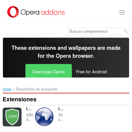
Saltar
al
contenido
principal
These extensions and wallpapers are made
for the
Opera browser
.
Descarga Opera
Free for Android
Inicio
Resultados de búsqueda
Extensiones
IDN Safe
IP Address & Geolocation
IDN
Sh
S...
o...