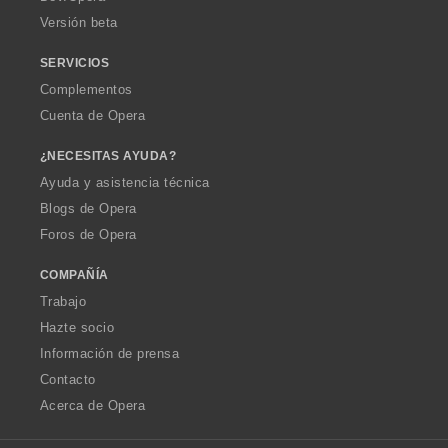
e
Versión beta
s
:
SERVICIOS
Complementos
Cuenta de Opera
¿NECESITAS AYUDA?
Ayuda y asistencia técnica
Blogs de Opera
Foros de Opera
COMPAÑÍA
Trabajo
Hazte socio
Información de prensa
Contacto
Acerca de Opera