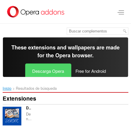
Saltar
al
contenido
principal
These extensions and wallpapers are made
for the
Opera browser
.
Descarga Opera
Free for Android
Inicio
Resultados de búsqueda
Extensiones
DENOFPC
De
n...