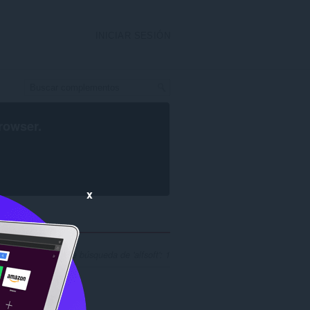
INICIAR SESIÓN
rowser
.
x
o de resultados de búsqueda de 'alfsoft': 1