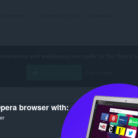
Extensiones
Imágenes de fondo
Desarrolla
extensions and wallpapers are made for the
Opera b
Descarga Opera
Free for Mac
pera browser with:
Númer
ker