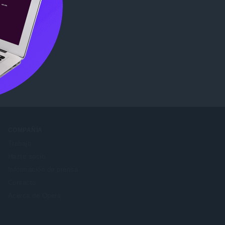
ome Web
COMPAÑÍA
Trabajo
Hazte socio
Información de prensa
Contacto
Acerca de Opera