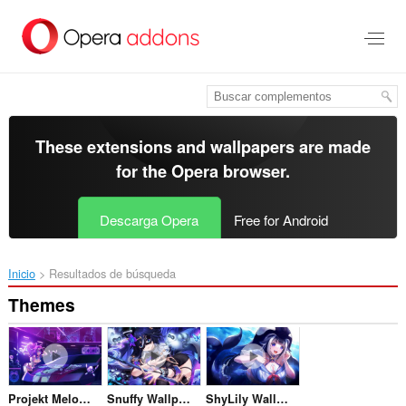
Saltar
al
contenido
principal
These extensions and wallpapers are made
for the
Opera browser
.
Descarga Opera
Free for Android
Inicio
Resultados de búsqueda
Themes
Projekt Melody wallpaper
Snuffy Wallpaper
ShyLily Wallpaper