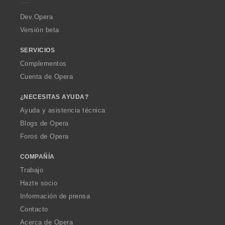
n
n
n
r
e
e
e
a
Dev.Opera
s
s
s
:
:
:
Versión beta
SERVICIOS
Complementos
Cuenta de Opera
¿NECESITAS AYUDA?
Ayuda y asistencia técnica
Blogs de Opera
Foros de Opera
COMPAÑÍA
Trabajo
Hazte socio
Información de prensa
Contacto
Acerca de Opera