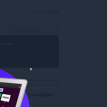
INICIAR SESIÓN
rowser
.
x
Se requiere el
navegador
Opera
.