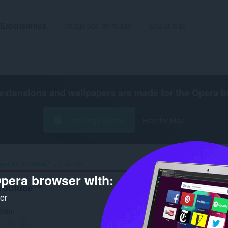
Extensiones
Imágenes de fondo
Desarrolla
extensions and wallpapers are made for the
Opera b
Descarga Opera
Free for Mac
ayer for Youtube™‎
Licencia
pera browser with:
 Youtube™
ker
ción