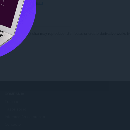
Descarga Opera
e and that nobody else may reproduce, distribute, or create derivative works fr
 name.
COMPAÑÍA
Trabajo
Hazte socio
Información de prensa
Contacto