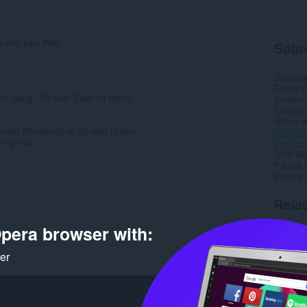
:
12
de cho Zalo Web.
Sobre
Descarg
Categor
Web: Sáng, Tối hoặc Theo hệ thống
Versión
Tamaño
Última a
ã nhận (Received) và Đã xem (Seen)
Licencia
rk-github
Política
Sitio We
Página 
Página 
Rela
pera browser with:
ker