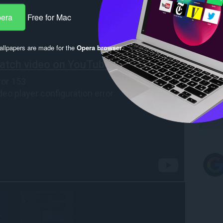
pera
Free for Mac
llpapers are made for the
Opera browser
.