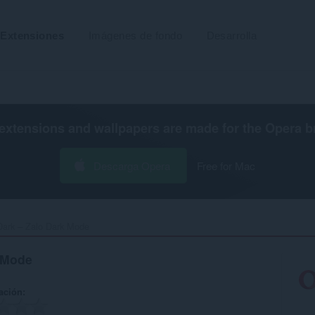
Extensiones
Imágenes de fondo
Desarrolla
extensions and wallpapers are made for the
Opera b
Descarga Opera
Free for Mac
ark – Zalo Dark Mode‎
 Mode
ación