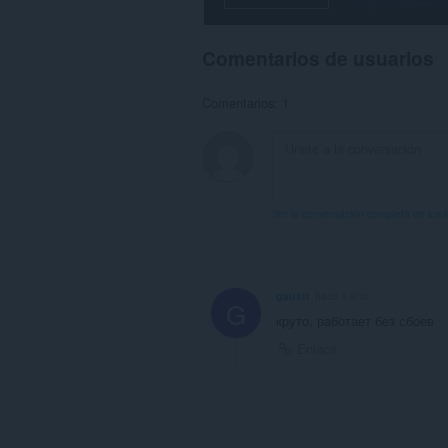
Comentarios de usuarios
Comentarios: 1
Ver la conversación completa de los 
gaustt
hace 1 año
G
круто, работает без сбоев
Enlace