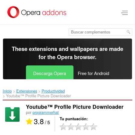
Saltar
al
contenido
principal
These extensions and wallpapers are made
for the
Opera browser
.
Descarga Opera
Free for Android
Inicio
Extensiones
Productividad
Youtube™ Profile Picture Downloader‎
Youtube™ Profile Picture Downloader
por
programmerhat
3.8
Tu puntuación
/ 5