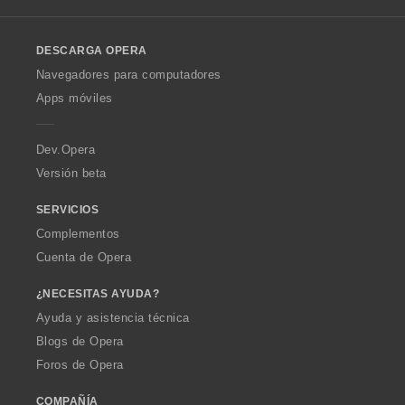
l
:
l
o
DESCARGA OPERA
w
O
Navegadores para computadores
p
Apps móviles
e
r
a
Dev.Opera
Versión beta
SERVICIOS
Complementos
Cuenta de Opera
¿NECESITAS AYUDA?
Ayuda y asistencia técnica
Blogs de Opera
Foros de Opera
COMPAÑÍA