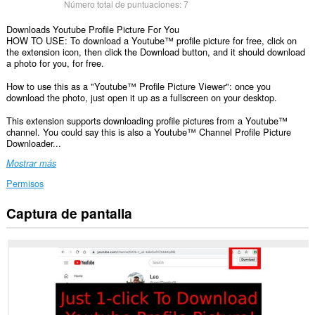
Número total de puntuaciones:
7
Downloads Youtube Profile Picture For You
HOW TO USE: To download a Youtube™ profile picture for free, click on
the extension icon, then click the Download button, and it should download
a photo for you, for free.
How to use this as a "Youtube™ Profile Picture Viewer": once you
download the photo, just open it up as a fullscreen on your desktop.
This extension supports downloading profile pictures from a Youtube™
channel. You could say this is also a Youtube™ Channel Profile Picture
Downloader...
Mostrar más
Permisos
Captura de pantalla
Esta
extensión
puede
acceder
a
tus
datos
en
algunos