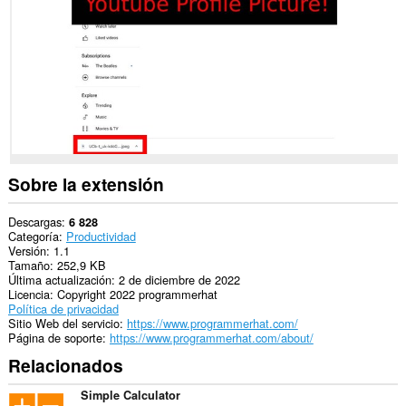
sitios
Web.
Sobre la extensión
Descargas
6 828
Categoría
Productividad
Versión
1.1
Tamaño
252,9 KB
Última actualización
2 de diciembre de 2022
Licencia
Copyright 2022 programmerhat
Política de privacidad
Sitio Web del servicio
https://www.programmerhat.com/
Página de soporte
https://www.programmerhat.com/about/
Relacionados
Simple Calculator