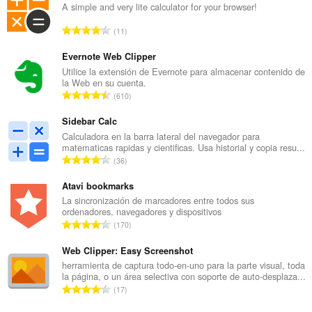
A simple and very lite calculator for your browser!
N
11
ú
m
Evernote Web Clipper
e
Utilice la extensión de Evernote para almacenar contenido de
la Web en su cuenta.
r
N
610
o
ú
t
m
Sidebar Calc
o
e
Calculadora en la barra lateral del navegador para
t
matematicas rapidas y cientificas. Usa historial y copia resu...
r
a
N
36
o
l
ú
t
d
m
Atavi bookmarks
o
e
e
La sincronización de marcadores entre todos sus
t
p
ordenadores, navegadores y dispositivos
r
a
N
u
170
o
l
ú
n
t
d
m
Web Clipper: Easy Screenshot
t
o
e
e
u
herramienta de captura todo-en-uno para la parte visual, toda
t
p
la página, o un área selectiva con soporte de auto-desplaza...
r
a
a
N
u
17
o
c
l
ú
n
t
i