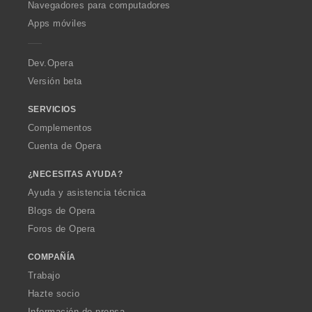
O
Navegadores para computadores
p
Apps móviles
e
r
a
Dev.Opera
Versión beta
SERVICIOS
Complementos
Cuenta de Opera
¿NECESITAS AYUDA?
Ayuda y asistencia técnica
Blogs de Opera
Foros de Opera
COMPAÑÍA
Trabajo
Hazte socio
Información de prensa