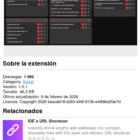
Web.
Esta
extensión
puede
acceder
a
tus
pestañas
y
tu
actividad
Sobre la extensión
de
navegación.
Descargas
1 093
Categoría
Social
Versión
1.0.1
Tamaño
46,3 KB
Última actualización
9 de febrero de 2026
Licencia
Copyright 2026 baacdd18-e263-449f-813b-e4998a2fde7d
Relacionados
IDE`a URL Shortener
Instantly shrink lengthy web addresses into compact,
shareable links with this sleek and efficient URL shortener.
N
0