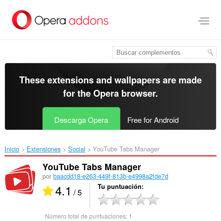
Saltar
al
contenido
principal
These extensions and wallpapers are made
for the
Opera browser
.
Descarga Opera
Free for Android
Inicio
Extensiones
Social
YouTube Tabs Manager‎
YouTube Tabs Manager
por
baacdd18-e263-449f-813b-e4998a2fde7d
4.1
Tu puntuación
/ 5
Número total de puntuaciones:
1