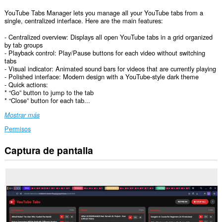
YouTube Tabs Manager lets you manage all your YouTube tabs from a
single, centralized interface. Here are the main features:
- Centralized overview: Displays all open YouTube tabs in a grid organized
by tab groups
- Playback control: Play/Pause buttons for each video without switching
tabs
- Visual indicator: Animated sound bars for videos that are currently playing
- Polished interface: Modern design with a YouTube‑style dark theme
- Quick actions:
* “Go” button to jump to the tab
* “Close” button for each tab...
Mostrar más
Permisos
Captura de pantalla
Esta
extensión
puede
acceder
a
tus
datos
en
algunos
sitios