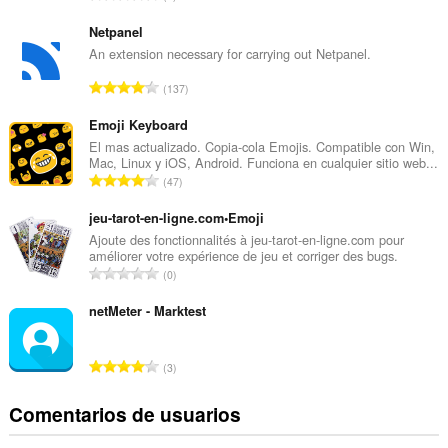
ú
m
Netpanel
e
An extension necessary for carrying out Netpanel.
r
N
137
o
ú
t
m
Emoji Keyboard
o
e
El mas actualizado. Copia-cola Emojis. Compatible con Win,
t
Mac, Linux y iOS, Android. Funciona en cualquier sitio web...
r
a
N
47
o
l
ú
t
d
m
jeu-tarot-en-ligne.com•Emoji
o
e
e
Ajoute des fonctionnalités à jeu-tarot-en-ligne.com pour
t
p
améliorer votre expérience de jeu et corriger des bugs.
r
a
N
u
0
o
l
ú
n
t
d
m
netMeter - Marktest
t
o
e
e
u
t
p
r
a
a
N
u
3
o
c
l
ú
n
t
i
d
m
t
Comentarios de usuarios
o
o
e
e
u
t
n
p
r
a