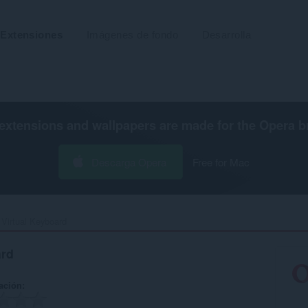
Extensiones
Imágenes de fondo
Desarrolla
extensions and wallpapers are made for the
Opera b
Descarga Opera
Free for Mac
 Virtual Keyboard‎
ard
ación