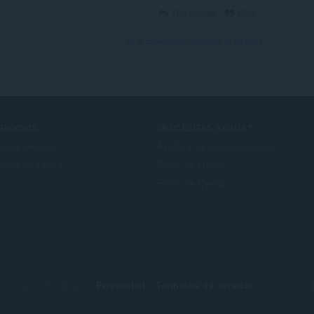
Responder
Citar
Ver la conversación completa de los foros
RVICIOS
¿NECESITAS AYUDA?
mplementos
Ayuda y asistencia técnica
enta de Opera
Blogs de Opera
Foros de Opera
© Opera Software
Privacidad
Términos de servicio