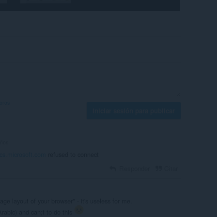
foros
Iniciar sesión para publicar
años
cs.microsoft.com
refused to connect
Responder
Citar
ge layout of your browser" - it's useless for me.
Arabic) and can;t to do this