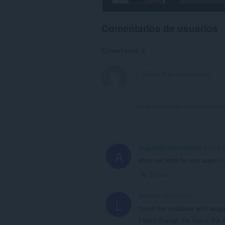
Comentarios de usuarios
Comentarios: 2
Ver la conversación completa de los 
AugustMurasevFrokjaer
hace 4 
A
does not work for me: says
do
Enlace
leonrom
hace 5 años
L
"open the keyboard with langua
I want change the layout (for 