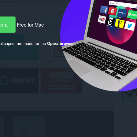
pera
Free for Mac
llpapers are made for the
Opera browser
.