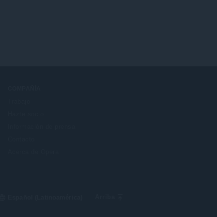
COMPAÑÍA
Trabajo
Hazte socio
Información de prensa
Contacto
Acerca de Opera
Select
Arriba
your
language: