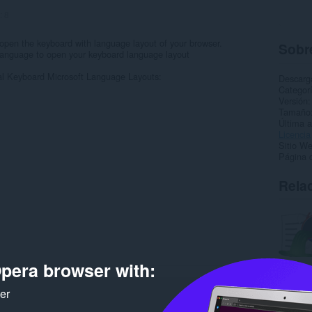
:
8
to open the keyboard with language layout of your browser.
Sobre
r language to open your keyboard language layout
al Keyboard Microsoft Language Layouts:
Descarg
Categor
Versión
Tamaño
Última a
Licencia
Sitio We
Página 
Rela
pera browser with:
ker