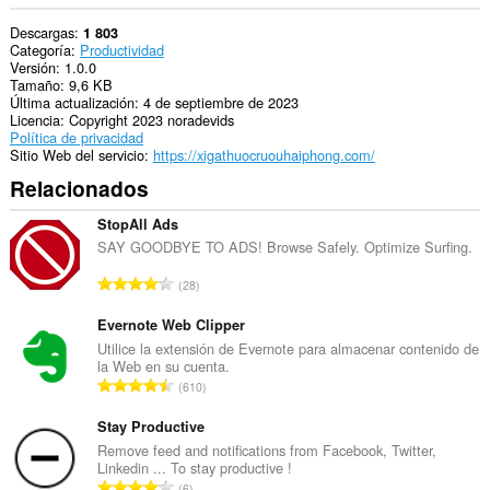
Descargas
1 803
Categoría
Productividad
Versión
1.0.0
Tamaño
9,6 KB
Última actualización
4 de septiembre de 2023
Licencia
Copyright 2023 noradevids
Política de privacidad
Sitio Web del servicio
https://xigathuocruouhaiphong.com/
Relacionados
StopAll Ads
SAY GOODBYE TO ADS! Browse Safely. Optimize Surfing.
N
28
ú
m
Evernote Web Clipper
e
Utilice la extensión de Evernote para almacenar contenido de
la Web en su cuenta.
r
N
610
o
ú
t
m
Stay Productive
o
e
Remove feed and notifications from Facebook, Twitter,
t
Linkedin ... To stay productive !
r
a
N
6