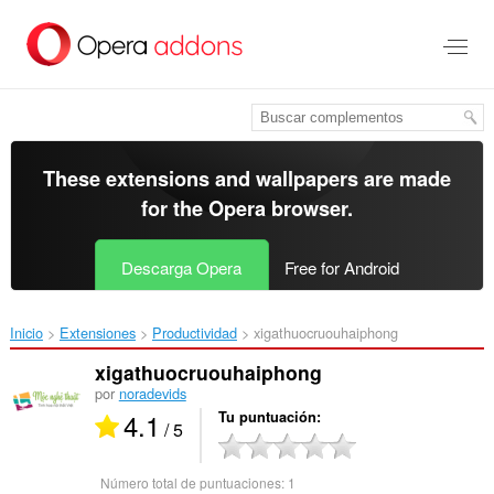
Saltar
al
contenido
principal
These extensions and wallpapers are made
for the
Opera browser
.
Descarga Opera
Free for Android
Inicio
Extensiones
Productividad
xigathuocruouhaiphong‎
xigathuocruouhaiphong
por
noradevids
4.1
Tu puntuación
/ 5
Número total de puntuaciones:
1