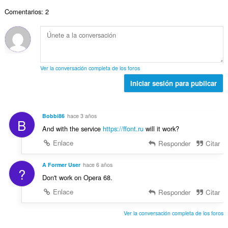
p
r
a
a
e
u
Comentarios: 2
o
c
l
s
n
t
i
d
:
t
o
o
e
u
t
n
p
a
a
e
u
c
l
s
n
Ver la conversación completa de los foros
i
d
:
t
o
Iniciar sesión para publicar
e
u
n
p
a
e
u
c
s
n
Bobbi86
hace 3 años
i
B
:
t
And with the service
https://ffont.ru
will it work?
o
u
n
Enlace
Responder
Citar
a
e
c
s
A Former User
hace 6 años
i
?
:
o
Don't work on Opera 68.
n
Enlace
Responder
Citar
e
s
Ver la conversación completa de los foros
: