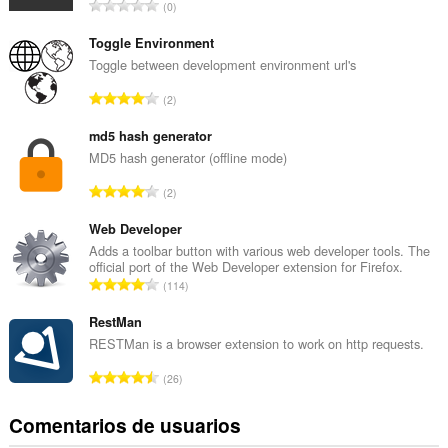
N
0
ú
m
Toggle Environment
e
Toggle between development environment url's
r
N
2
o
ú
t
m
md5 hash generator
o
e
MD5 hash generator (offline mode)
t
r
a
N
2
o
l
ú
t
d
m
Web Developer
o
e
e
Adds a toolbar button with various web developer tools. The
t
p
official port of the Web Developer extension for Firefox.
r
a
N
u
114
o
l
ú
n
t
d
m
RestMan
t
o
e
e
u
RESTMan is a browser extension to work on http requests.
t
p
r
a
a
N
u
26
o
c
l
ú
n
t
i
d
m
t
Comentarios de usuarios
o
o
e
e
u
t
n