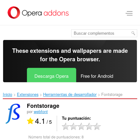
Saltar
al
contenido
principal
These extensions and wallpapers are made
for the
Opera browser
.
Descarga Opera
Free for Android
Inicio
Extensiones
Herramientas de desarrollador
Fontstorage‎
Fontstorage
por
webfont
4.1
Tu puntuación
/ 5
Número total de puntuaciones:
8